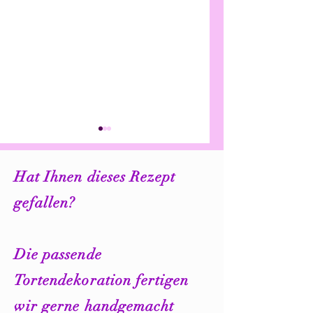
Hat Ihnen dieses Rezept
gefallen?
Blaue Matcha Erdbeer
Buttercreme mit
Torte Rezept
Geschmack – 5 lec
Die passende
Variationen zum
Tortendekoration fertigen
Ausprobieren
wir gerne handgemacht