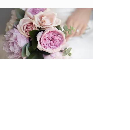
Impressum
Datenschutzerklärung
​AGB & Widerrufsbelehrung
Email:
julias.torten.dekor@gmail.com
WhatsApp:
+49 1573 1076118