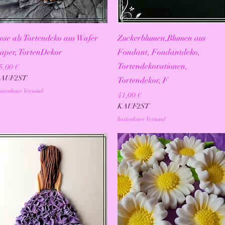
Schnellansicht
Schnellansicht
ose als Tortendeko aus Wafer
Zuckerblumen,Blumen aus
aper, TortenDekor
Fondant, Fondantdeko,
Tortendekorationen,
reis
5,00 €
AUF2ST
Tortendekor, F
stenloser Versand
Preis
41,00 €
KAUF2ST
kostenloser Versand