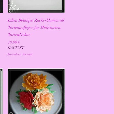
Schnellansicht
Lilien Boutique Zuckerblumen als
Tortenaufleger für Motivtorten,
TortenDekor
Preis
78,00 €
KAUF2ST
kostenloser Versand