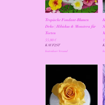
Schnellansicht
Tropische Fondant-Blumen
H
Deko | Hibiskus & Monstera für
S
Torten
M
Preis
P
55,00 €
1
KAUF2ST
K
kostenloser Versand
ko