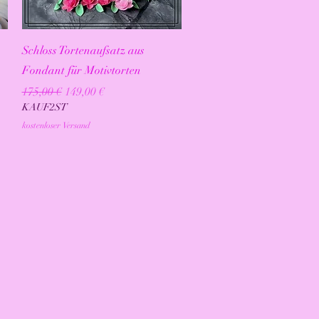
Schnellansicht
Schloss Tortenaufsatz aus
Fondant für Motivtorten
Standardpreis
Sale-Preis
175,00 €
149,00 €
KAUF2ST
kostenloser Versand