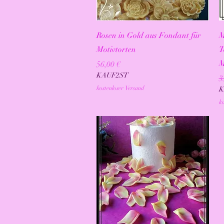
Schnellansicht
Rosen in Gold aus Fondant für
M
Motivtorten
T
M
Preis
56,00 €
KAUF2ST
S
3
kostenloser Versand
K
ko