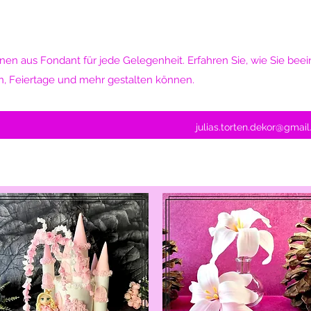
nen aus Fondant für jede Gelegenheit. Erfahren Sie, wie Sie be
n, Feiertage und mehr gestalten können.
julias.torten.dekor@gmai