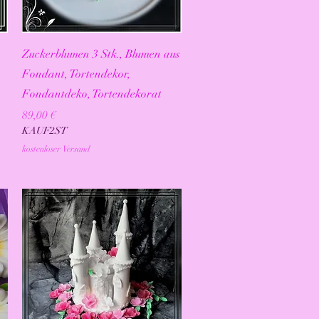
Schnellansicht
Zuckerblumen 3 Stk., Blumen aus
Fondant, Tortendekor,
Fondantdeko, Tortendekorat
Preis
89,00 €
KAUF2ST
kostenloser Versand