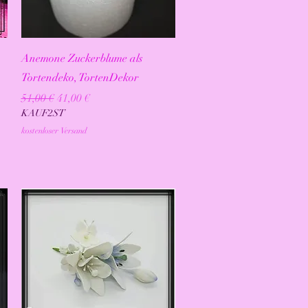
Schnellansicht
Anemone Zuckerblume als
Tortendeko, TortenDekor
Standardpreis
Sale-Preis
51,00 €
41,00 €
KAUF2ST
kostenloser Versand