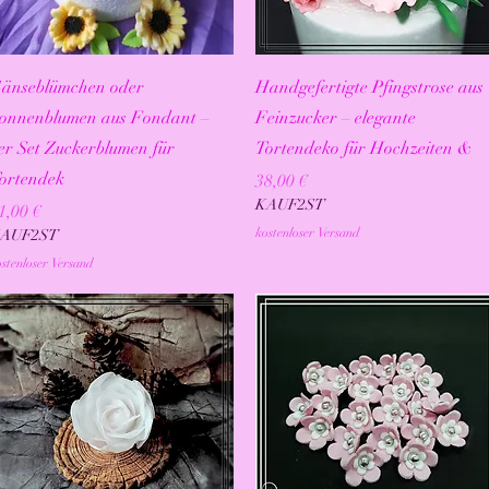
Schnellansicht
Schnellansicht
änseblümchen oder
Handgefertigte Pfingstrose aus
onnenblumen aus Fondant –
Feinzucker – elegante
er Set Zuckerblumen für
Tortendeko für Hochzeiten &
ortendek
Preis
38,00 €
KAUF2ST
reis
1,00 €
kostenloser Versand
AUF2ST
stenloser Versand