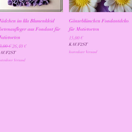
Schnellansicht
Schnellansicht
ädchen im lila Blumenkleid
Gänseblümchen Fondantdeko
ortenaufleger aus Fondant für
für Motivtorten
otivtorten
Preis
15,00 €
KAUF2ST
tandardpreis
Sale-Preis
3,00 €
26,40 €
kostenloser Versand
AUF2ST
stenloser Versand