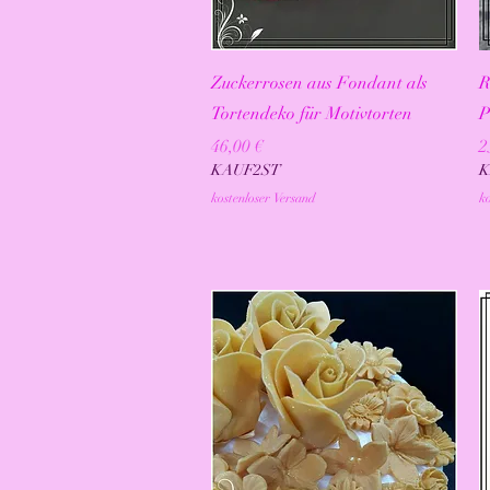
Schnellansicht
Zuckerrosen aus Fondant als
R
Tortendeko für Motivtorten
P
Preis
P
46,00 €
2
KAUF2ST
K
kostenloser Versand
ko