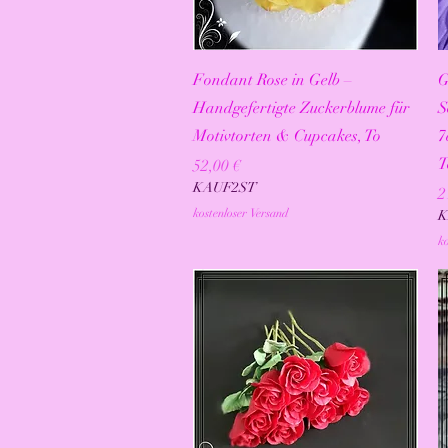
Schnellansicht
Fondant Rose in Gelb –
G
Handgefertigte Zuckerblume für
S
Motivtorten & Cupcakes, To
7
T
Preis
52,00 €
KAUF2ST
P
2
kostenloser Versand
K
ko