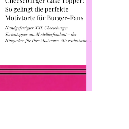
Tipps & Tricks
Cheeseburger Cake Topper:
So gelingt die perfekte
Motivtorte für Burger-Fans
Handgefertigter XXL Cheeseburger
Tortentopper aus Modellierfondant – der
Hingucker für Ihre Motivtorte. Mit realistischen
Details wie Sesam-Bun, Beef-Patty, Salat,
Tomate, Käse, Zwiebelringen und Pommes als
Streudeko. Ideal für Männergeburtstag,
Vatertag, Grillparty oder als Geschenk für
Burger-Fans. 100% Handarbeit, frisch auf
Bestellung gefertigt. Einfach auf die Torte setzen
– fertig ist der Wow-Effekt. Maße: ca. 15 cm Ø.