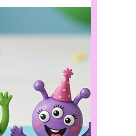
Julia's TortenDekor
9. Apr.
1 Min. Lesezeit
Zuckerblumen
Mini Törtchen mit Waffel-
Pfingstrose – schnell & edel
dekoriert
Mini Törtchen dekorieren leicht gemacht –
Waffel Pfingstrosen in verschiedenen Farben