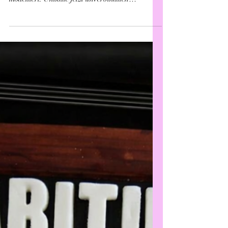
Julia's TortenDekor
3. Mai
1 Min. Lesezeit
Tipps & Tricks
Dekofiguren
Individuelle Tortenfiguren aus Fondant nach
Wunsch anfertigen lassen. Nach Foto oder Idee
modelliert. Unikate jetzt unverbindlich
anfragen!