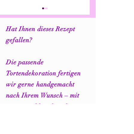
Hat Ihnen dieses Rezept
gefallen?
Etagenvorschlag –
Tropische Fondant
Welche Torte passt zu
Blumen für Torten:
Die passende
deiner Feier?
Hibiskus, Plumeria
Tortendekoration fertigen
Monstera als Deko
wir gerne handgemacht
nach Ihrem Wunsch – mit
Name, Zahl und in Ihren
Wunschfarben.