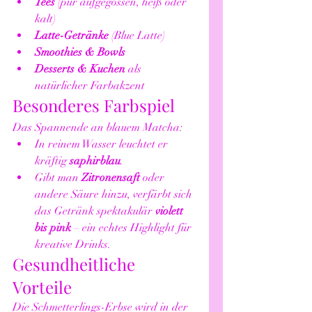
Tees
 (pur aufgegossen, heiß oder 
kalt)
Latte-Getränke
 (Blue Latte)
Smoothies & Bowls
Desserts & Kuchen
 als 
natürlicher Farbakzent
Besonderes Farbspiel
Das Spannende an blauem Matcha:
In reinem Wasser leuchtet er 
kräftig 
saphirblau
.
Gibt man 
Zitronensaft
 oder 
andere Säure hinzu, verfärbt sich 
das Getränk spektakulär 
violett 
bis pink
 – ein echtes Highlight für 
kreative Drinks.
Gesundheitliche 
Vorteile
Die Schmetterlings-Erbse wird in der 