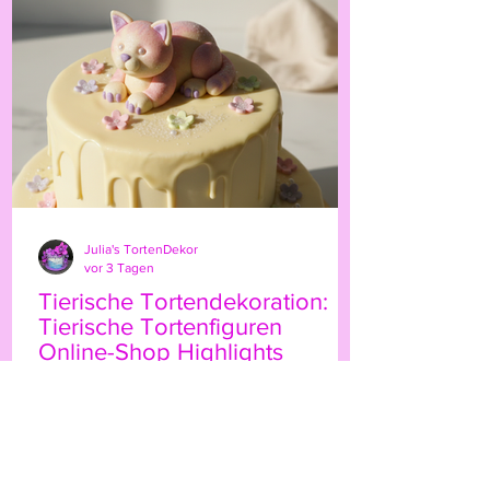
persönliche Note. Ob für Geburtstage,
Hochzeiten oder besondere Anlässe – der
Highland-Kuh-Topper ist ein echter
Hingucker, der Ihre Gäs
Julia's TortenDekor
vor 3 Tagen
Tierische Tortendekoration:
Tierische Tortenfiguren
Online-Shop Highlights
Wenn Sie Ihre Torten mit einem
besonderen Etwas verzieren möchten,
sind tierische Tortenfiguren eine
wunderbare Wahl. Sie bringen Leben,