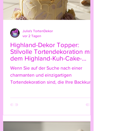
Julia's TortenDekor
vor 2 Tagen
Highland-Dekor Topper:
Stilvolle Tortendekoration mit
dem Highland-Kuh-Cake-
Topper
Wenn Sie auf der Suche nach einer
charmanten und einzigartigen
Tortendekoration sind, die Ihre Backkunst
auf das nächste Level hebt, dann ist der
Highland-Kuh-Cake-Topper genau das
Richtige für Sie! Diese niedliche, rustikale
Figur bringt nicht nur einen Hauch von
Natur und ländlichem Flair auf Ihre Torte,
sondern verleiht ihr auch eine ganz