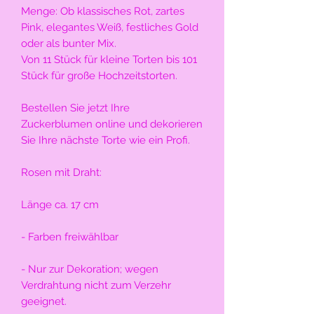
Menge: Ob klassisches Rot, zartes
Pink, elegantes Weiß, festliches Gold
oder als bunter Mix.
Von 11 Stück für kleine Torten bis 101
Stück für große Hochzeitstorten.
Bestellen Sie jetzt Ihre
Zuckerblumen online und dekorieren
Sie Ihre nächste Torte wie ein Profi.
Rosen mit Draht:
Länge ca. 17 cm
- Farben freiwählbar
- Nur zur Dekoration; wegen
Verdrahtung nicht zum Verzehr
geeignet.