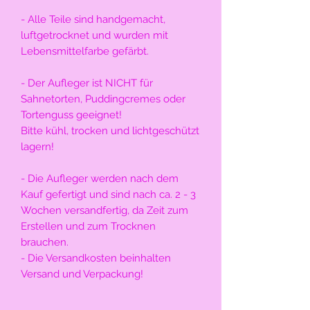
- Alle Teile sind handgemacht,
luftgetrocknet und wurden mit
Lebensmittelfarbe gefärbt.
- Der Aufleger ist NICHT für
Sahnetorten, Puddingcremes oder
Tortenguss geeignet!
Bitte kühl, trocken und lichtgeschützt
lagern!
- Die Aufleger werden nach dem
Kauf gefertigt und sind nach ca. 2 - 3
Wochen versandfertig, da Zeit zum
Erstellen und zum Trocknen
brauchen.
- Die Versandkosten beinhalten
Versand und Verpackung!