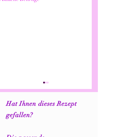
Hat Ihnen dieses Rezept
gefallen?
Monster Party -
"Slow down!" – So
Kindergeburtstag
gestaltest du eine