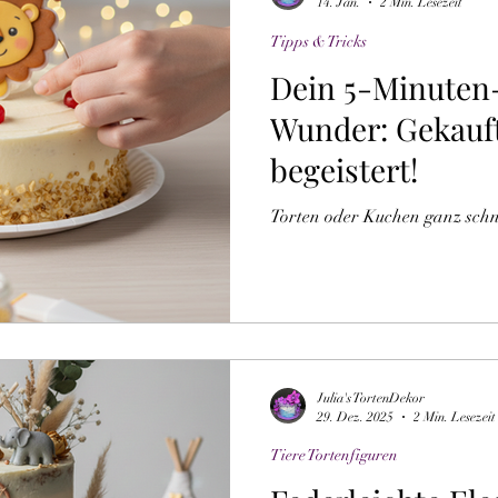
14. Jan.
2 Min. Lesezeit
Tipps & Tricks
Dein 5-Minuten
Wunder: Gekauft
begeistert!
Torten oder Kuchen ganz schnel
Julia's TortenDekor
29. Dez. 2025
2 Min. Lesezeit
Tiere Tortenfiguren