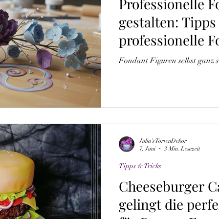
Professionelle 
gestalten: Tipps
professionelle 
Techniken
Fondant Figuren selbst ganz s
Julia's TortenDekor
7. Juni
3 Min. Lesezeit
Tipps & Tricks
Cheeseburger C
gelingt die perf