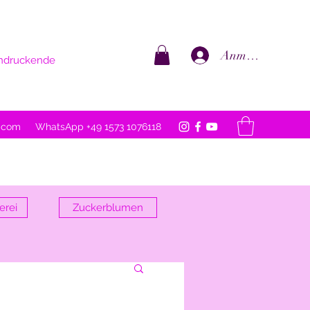
Anmelden
eindruckende
l.com
WhatsApp +49 1573 1076118
erei
Zuckerblumen