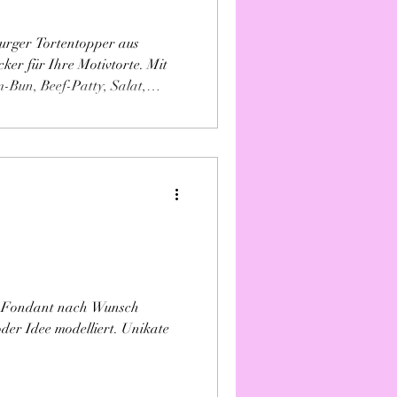
urger Tortentopper aus
ker für Ihre Motivtorte. Mit
m-Bun, Beef-Patty, Salat,
und Pommes als Streudeko.
atertag, Grillparty oder als
0% Handarbeit, frisch auf
f die Torte setzen – fertig ist
 cm Ø.
us Fondant nach Wunsch
der Idee modelliert. Unikate