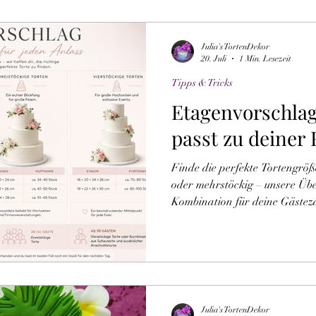
Julia's TortenDekor
20. Juli
1 Min. Lesezeit
Tipps & Tricks
Etagenvorschlag
passt zu deiner 
Finde die perfekte Tortengröße
oder mehrstöckig – unsere Über
Kombination für deine Gästez
ganz einfach.
Julia's TortenDekor