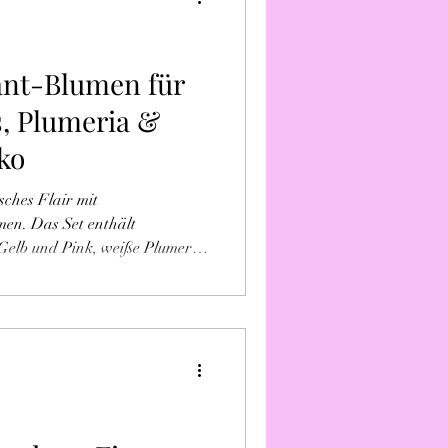
ant-Blumen für
s, Plumeria &
ko
sches Flair mit
en. Das Set enthält
 Gelb und Pink, weiße Plumeria
aus lebensmittelechter
hzeiten und Sommerfeste.
 sich um reine
zum Verzehr geeignet sind und
t werden müssen. Haltbar und