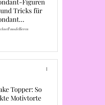
Fondant-Figuren
 und Tricks für
Fondant
chnell modellieren
ake Topper: So
ekte Motivtorte