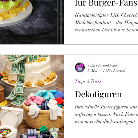
für Burger-Fans
Handgefertigter XXL Cheeseb
Modellierfondant – der Hinguc
realistischen Details wie Sesa
Tomate, Käse, Zwiebelringen 
Ideal für Männergeburtstag, V
Geschenk für Burger-Fans. 10
Bestellung gefertigt. Einfach au
Julia's TortenDekor
der Wow-Effekt. Maße: ca. 15
3. Mai
1 Min. Lesezeit
Tipps & Tricks
Dekofiguren
Individuelle Tortenfiguren a
anfertigen lassen. Nach Foto o
jetzt unverbindlich anfragen!