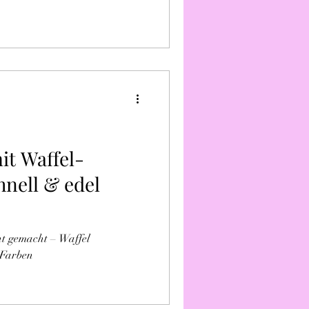
it Waffel-
hnell & edel
ht gemacht – Waffel
 Farben