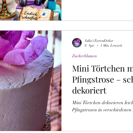
Julia's TortenDekor
9. Apr.
1 Min. Lesezeit
Zuckerblumen
Mini Törtchen m
Pfingstrose – sc
dekoriert
Mini Törtchen dekorieren leic
Pfingstrosen in verschiedenen