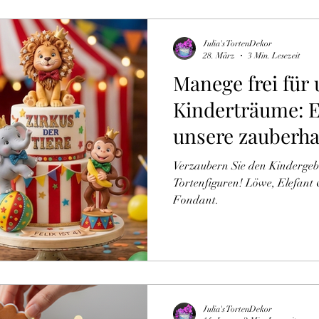
Julia's TortenDekor
28. März
3 Min. Lesezeit
Manege frei für
Kinderträume: E
unsere zauberha
Tortenfiguren!
Verzaubern Sie den Kindergebu
Tortenfiguren! Löwe, Elefant 
Fondant.
Julia's TortenDekor