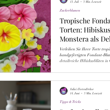
13. Juli
3 Min. Lesezeit
Zuckerblumen
Tropische Fond
Torten: Hibisku
Monstera als De
Verleihen Sie Ihrer Torte tropi
handgefertigten Fondant-Blum
detailreiche Hibiskusblüten in
sowie grüne Monstera-Blätter 
Modelliermasse. Ideal für Hoc
Wichtiger Hinweis: Es handelt
Dekorationsartikel, die nicht 
Julia's TortenDekor
vor dem Anschneiden entfern
14. Juni
3 Min. Lesezeit
wiederverwendbar.
Tipps & Tricks