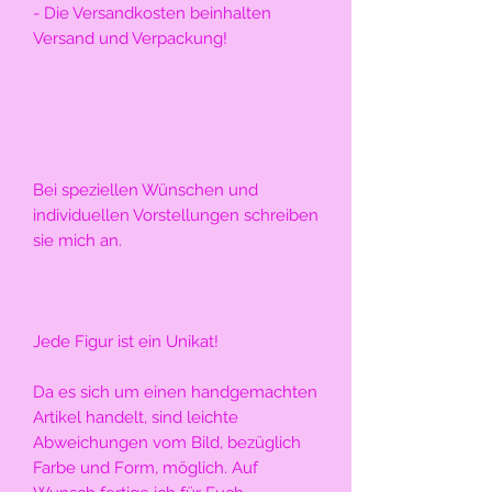
- Die Versandkosten beinhalten 
Versand und Verpackung!
Bei speziellen Wünschen und 
individuellen Vorstellungen schreiben 
sie mich an.
Jede Figur ist ein Unikat!
Da es sich um einen handgemachten 
Artikel handelt, sind leichte 
Abweichungen vom Bild, bezüglich 
Farbe und Form, möglich. Auf 