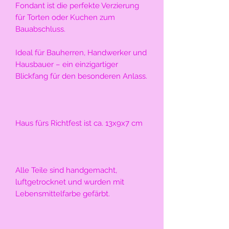
Fondant ist die perfekte Verzierung 
für Torten oder Kuchen zum 
Bauabschluss. 
Ideal für Bauherren, Handwerker und 
Hausbauer – ein einzigartiger 
Blickfang für den besonderen Anlass.
Haus fürs Richtfest ist ca. 13x9x7 cm
Alle Teile sind handgemacht, 
luftgetrocknet und wurden mit 
Lebensmittelfarbe gefärbt. 