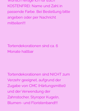
Wunsch fertige ich für Euch 
KOSTENFREI: Name und Zahl in 
passende Farbe. Bei Bestellung bitte 
angeben oder per Nachricht 
mitteilen!!!
Tortendekorationen sind ca. 6 
Monate haltbar
Tortendekorationen sind NICHT zum 
Verzehr geeignet, aufgrund der 
Zugabe von CMC (Härtungsmittel) 
und der Verwendung der 
Zahnstocher, Styropor Kugeln, 
Blumen- und Floristenband!!!