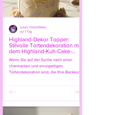
Julia's TortenDekor
vor 1 Tag
Highland-Dekor Topper:
Stilvolle Tortendekoration mit
dem Highland-Kuh-Cake-
Topper
Wenn Sie auf der Suche nach einer
charmanten und einzigartigen
Tortendekoration sind, die Ihre Backkunst
auf das nächste Level hebt, dann ist der
Highland-Kuh-Cake-Topper genau das
Richtige für Sie! Diese niedliche, rustikale
Figur bringt nicht nur einen Hauch von
Natur und ländlichem Flair auf Ihre Torte,
sondern verleiht ihr auch eine ganz