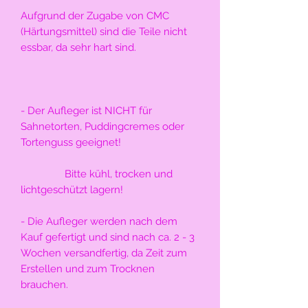
Aufgrund der Zugabe von CMC 
(Härtungsmittel) sind die Teile nicht 
essbar, da sehr hart sind.
- Der Aufleger ist NICHT für 
Sahnetorten, Puddingcremes oder 
Tortenguss geeignet!
                Bitte kühl, trocken und 
lichtgeschützt lagern!
- Die Aufleger werden nach dem 
Kauf gefertigt und sind nach ca. 2 - 3 
Wochen versandfertig, da Zeit zum 
Erstellen und zum Trocknen 
brauchen.