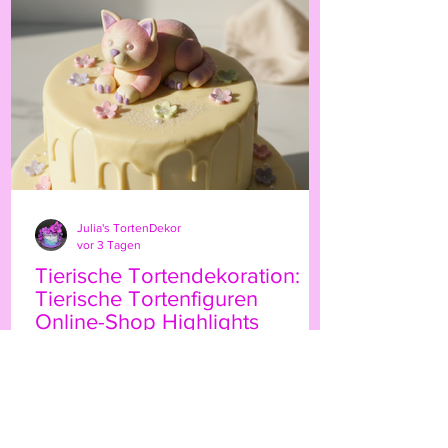
persönliche Note. Ob für Geburtstage,
Hochzeiten oder besondere Anlässe – der
Highland-Kuh-Topper ist ein echter
Hingucker, der Ihre Gäs
Julia's TortenDekor
vor 3 Tagen
Tierische Tortendekoration:
Tierische Tortenfiguren
Online-Shop Highlights
Wenn Sie Ihre Torten mit einem
besonderen Etwas verzieren möchten,
sind tierische Tortenfiguren eine
wunderbare Wahl. Sie bringen Leben,