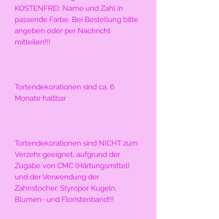
KOSTENFREI: Name und Zahl in 
passende Farbe. Bei Bestellung bitte 
angeben oder per Nachricht 
mitteilen!!!
Tortendekorationen sind ca. 6 
Monate haltbar
Tortendekorationen sind NICHT zum 
Verzehr geeignet, aufgrund der 
Zugabe von CMC (Härtungsmittel) 
und der Verwendung der 
Zahnstocher, Styropor Kugeln, 
Blumen- und Floristenband!!!