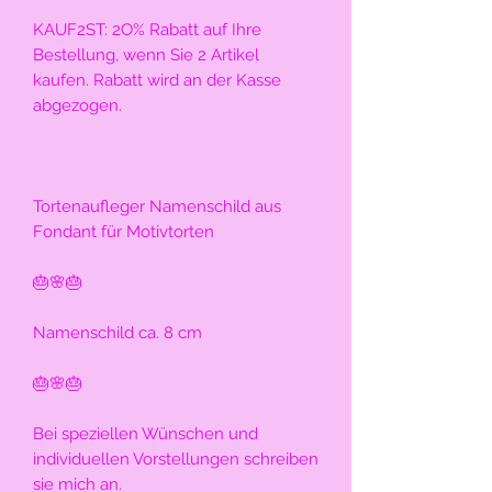
KAUF2ST: 2O% Rabatt auf Ihre 
Bestellung, wenn Sie 2 Artikel 
kaufen. Rabatt wird an der Kasse 
abgezogen.
Tortenaufleger Namenschild aus 
Fondant für Motivtorten
🎂🌸🎂
Namenschild ca. 8 cm
🎂🌸🎂
Bei speziellen Wünschen und 
individuellen Vorstellungen schreiben 
sie mich an.