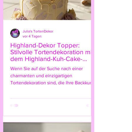
Julia's TortenDekor
vor 4 Tagen
Highland-Dekor Topper:
Stilvolle Tortendekoration mit
dem Highland-Kuh-Cake-
Topper
Wenn Sie auf der Suche nach einer
charmanten und einzigartigen
Tortendekoration sind, die Ihre Backkunst
auf das nächste Level hebt, dann ist der
Highland-Kuh-Cake-Topper genau das
Richtige für Sie! Diese niedliche, rustikale
Figur bringt nicht nur einen Hauch von
Natur und ländlichem Flair auf Ihre Torte,
sondern verleiht ihr auch eine ganz