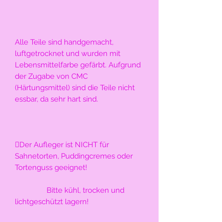
Alle Teile sind handgemacht, 
luftgetrocknet und wurden mit 
Lebensmittelfarbe gefärbt. Aufgrund 
der Zugabe von CMC 
(Härtungsmittel) sind die Teile nicht 
essbar, da sehr hart sind.
Der Aufleger ist NICHT für 
Sahnetorten, Puddingcremes oder 
Tortenguss geeignet!
                Bitte kühl, trocken und 
lichtgeschützt lagern!