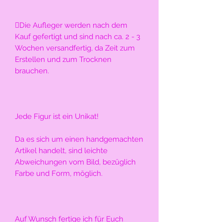
Die Aufleger werden nach dem 
Kauf gefertigt und sind nach ca. 2 - 3 
Wochen versandfertig, da Zeit zum 
Erstellen und zum Trocknen 
brauchen.
Jede Figur ist ein Unikat!
Da es sich um einen handgemachten 
Artikel handelt, sind leichte 
Abweichungen vom Bild, bezüglich 
Farbe und Form, möglich. 
Auf Wunsch fertige ich für Euch 