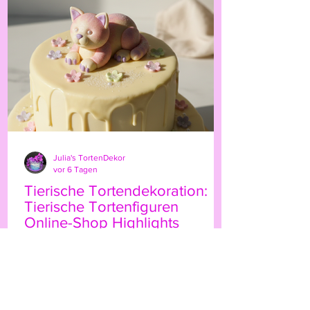
persönliche Note. Ob für Geburtstage,
Hochzeiten oder besondere Anlässe – der
Highland-Kuh-Topper ist ein echter
Hingucker, der Ihre Gäs
Julia's TortenDekor
vor 6 Tagen
Tierische Tortendekoration:
Tierische Tortenfiguren
Online-Shop Highlights
Wenn Sie Ihre Torten mit einem
besonderen Etwas verzieren möchten,
sind tierische Tortenfiguren eine
wunderbare Wahl. Sie bringen Leben,