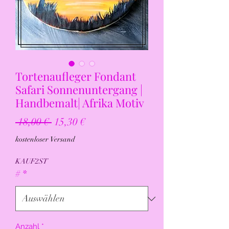
Tortenaufleger Fondant
Safari Sonnenuntergang |
Handbemalt| Afrika Motiv
Standardpreis
Sale-
 18,00 € 
15,30 €
Preis
kostenloser Versand
KAUF2ST
#
*
Anzahl
*