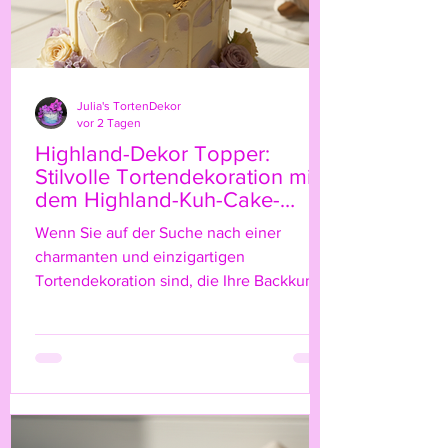
Julia's TortenDekor
vor 2 Tagen
Highland-Dekor Topper:
Stilvolle Tortendekoration mit
dem Highland-Kuh-Cake-
Topper
Wenn Sie auf der Suche nach einer
charmanten und einzigartigen
Tortendekoration sind, die Ihre Backkunst
auf das nächste Level hebt, dann ist der
Highland-Kuh-Cake-Topper genau das
Richtige für Sie! Diese niedliche, rustikale
Figur bringt nicht nur einen Hauch von
Natur und ländlichem Flair auf Ihre Torte,
sondern verleiht ihr auch eine ganz