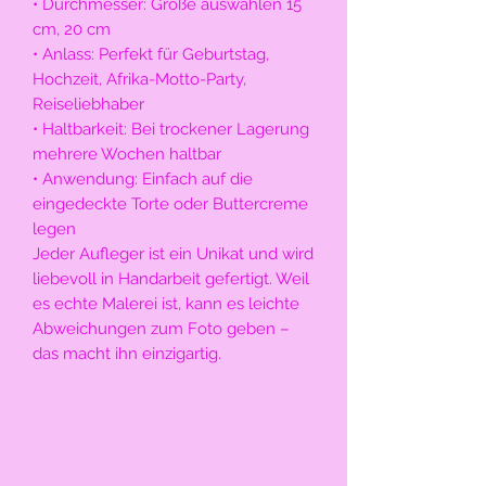
• Durchmesser: Größe auswählen 15
cm, 20 cm
• Anlass: Perfekt für Geburtstag,
Hochzeit, Afrika-Motto-Party,
Reiseliebhaber
• Haltbarkeit: Bei trockener Lagerung
mehrere Wochen haltbar
• Anwendung: Einfach auf die
eingedeckte Torte oder Buttercreme
legen
Jeder Aufleger ist ein Unikat und wird
liebevoll in Handarbeit gefertigt. Weil
es echte Malerei ist, kann es leichte
Abweichungen zum Foto geben –
das macht ihn einzigartig.