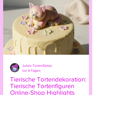
persönliche Note. Ob für Geburtstage,
Hochzeiten oder besondere Anlässe – der
Highland-Kuh-Topper ist ein echter
Hingucker, der Ihre Gäs
Julia's TortenDekor
vor 4 Tagen
Tierische Tortendekoration:
Tierische Tortenfiguren
Online-Shop Highlights
Wenn Sie Ihre Torten mit einem
besonderen Etwas verzieren möchten,
sind tierische Tortenfiguren eine
wunderbare Wahl. Sie bringen Leben,