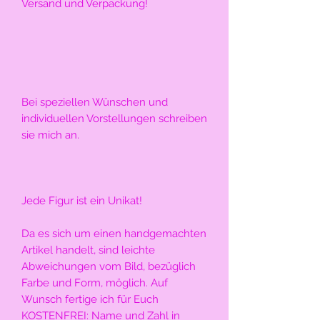
Versand und Verpackung!
Bei speziellen Wünschen und 
individuellen Vorstellungen schreiben 
sie mich an.
Jede Figur ist ein Unikat!
Da es sich um einen handgemachten 
Artikel handelt, sind leichte 
Abweichungen vom Bild, bezüglich 
Farbe und Form, möglich. Auf 
Wunsch fertige ich für Euch 
KOSTENFREI: Name und Zahl in 