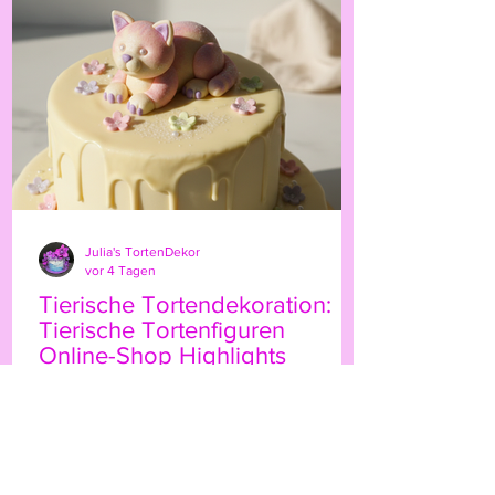
persönliche Note. Ob für Geburtstage,
Hochzeiten oder besondere Anlässe – der
Highland-Kuh-Topper ist ein echter
Hingucker, der Ihre Gäs
Julia's TortenDekor
vor 4 Tagen
Tierische Tortendekoration:
Tierische Tortenfiguren
Online-Shop Highlights
Wenn Sie Ihre Torten mit einem
besonderen Etwas verzieren möchten,
sind tierische Tortenfiguren eine
wunderbare Wahl. Sie bringen Leben,