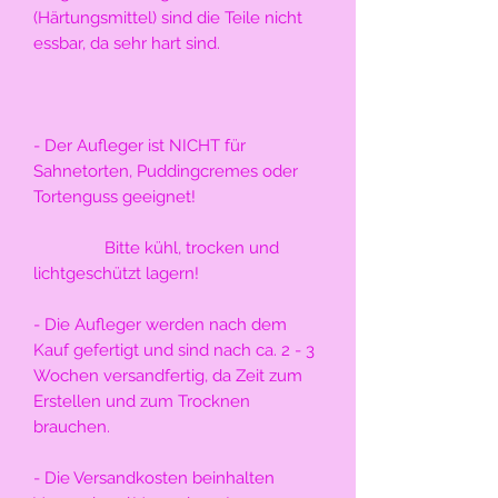
(Härtungsmittel) sind die Teile nicht 
essbar, da sehr hart sind.
- Der Aufleger ist NICHT für 
Sahnetorten, Puddingcremes oder 
Tortenguss geeignet!
                Bitte kühl, trocken und 
lichtgeschützt lagern!
- Die Aufleger werden nach dem 
Kauf gefertigt und sind nach ca. 2 - 3 
Wochen versandfertig, da Zeit zum 
Erstellen und zum Trocknen 
brauchen.
- Die Versandkosten beinhalten 