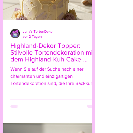
Julia's TortenDekor
vor 2 Tagen
Highland-Dekor Topper:
Stilvolle Tortendekoration mit
dem Highland-Kuh-Cake-
Topper
Wenn Sie auf der Suche nach einer
charmanten und einzigartigen
Tortendekoration sind, die Ihre Backkunst
auf das nächste Level hebt, dann ist der
Highland-Kuh-Cake-Topper genau das
Richtige für Sie! Diese niedliche, rustikale
Figur bringt nicht nur einen Hauch von
Natur und ländlichem Flair auf Ihre Torte,
sondern verleiht ihr auch eine ganz