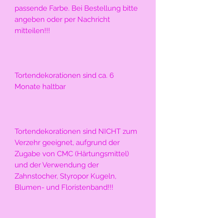
passende Farbe. Bei Bestellung bitte 
angeben oder per Nachricht 
mitteilen!!!
Tortendekorationen sind ca. 6 
Monate haltbar
Tortendekorationen sind NICHT zum 
Verzehr geeignet, aufgrund der 
Zugabe von CMC (Härtungsmittel) 
und der Verwendung der 
Zahnstocher, Styropor Kugeln, 
Blumen- und Floristenband!!!