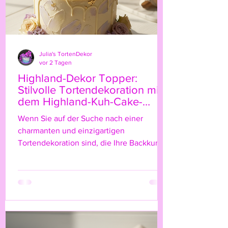
Julia's TortenDekor
vor 2 Tagen
Highland-Dekor Topper:
Stilvolle Tortendekoration mit
dem Highland-Kuh-Cake-
Topper
Wenn Sie auf der Suche nach einer
charmanten und einzigartigen
Tortendekoration sind, die Ihre Backkunst
auf das nächste Level hebt, dann ist der
Highland-Kuh-Cake-Topper genau das
Richtige für Sie! Diese niedliche, rustikale
Figur bringt nicht nur einen Hauch von
Natur und ländlichem Flair auf Ihre Torte,
sondern verleiht ihr auch eine ganz