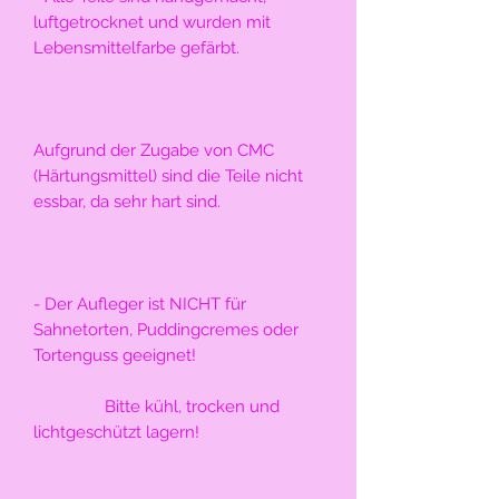
luftgetrocknet und wurden mit 
Lebensmittelfarbe gefärbt. 
Aufgrund der Zugabe von CMC 
(Härtungsmittel) sind die Teile nicht 
essbar, da sehr hart sind.
- Der Aufleger ist NICHT für 
Sahnetorten, Puddingcremes oder 
Tortenguss geeignet!
                Bitte kühl, trocken und 
lichtgeschützt lagern!