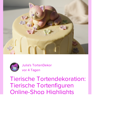
persönliche Note. Ob für Geburtstage,
Hochzeiten oder besondere Anlässe – der
Highland-Kuh-Topper ist ein echter
Hingucker, der Ihre Gäs
Julia's TortenDekor
vor 4 Tagen
Tierische Tortendekoration:
Tierische Tortenfiguren
Online-Shop Highlights
Wenn Sie Ihre Torten mit einem
besonderen Etwas verzieren möchten,
sind tierische Tortenfiguren eine
wunderbare Wahl. Sie bringen Leben,