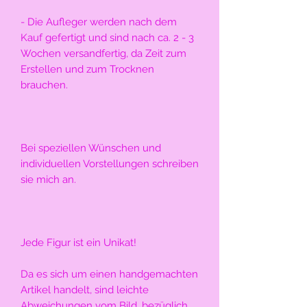
- Die Aufleger werden nach dem 
Kauf gefertigt und sind nach ca. 2 - 3 
Wochen versandfertig, da Zeit zum 
Erstellen und zum Trocknen 
brauchen.
Bei speziellen Wünschen und 
individuellen Vorstellungen schreiben 
sie mich an.
Jede Figur ist ein Unikat!
Da es sich um einen handgemachten 
Artikel handelt, sind leichte 
Abweichungen vom Bild, bezüglich 