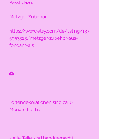
Passt dazu:
Metzger Zubehör 
https://www.etsy.com/de/listing/133
5953323/metzger-zubehor-aus-
fondant-als
🎂
Tortendekorationen sind ca. 6 
Monate haltbar
- Alle Teile sind handgemacht, 