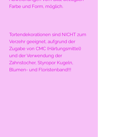
Farbe und Form, möglich.
Tortendekorationen sind NICHT zum 
Verzehr geeignet, aufgrund der 
Zugabe von CMC (Härtungsmittel) 
und der Verwendung der 
Zahnstocher, Styropor Kugeln, 
Blumen- und Floristenband!!!