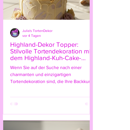
Julia's TortenDekor
vor 4 Tagen
Highland-Dekor Topper:
Stilvolle Tortendekoration mit
dem Highland-Kuh-Cake-
Topper
Wenn Sie auf der Suche nach einer
charmanten und einzigartigen
Tortendekoration sind, die Ihre Backkunst
auf das nächste Level hebt, dann ist der
Highland-Kuh-Cake-Topper genau das
Richtige für Sie! Diese niedliche, rustikale
Figur bringt nicht nur einen Hauch von
Natur und ländlichem Flair auf Ihre Torte,
sondern verleiht ihr auch eine ganz