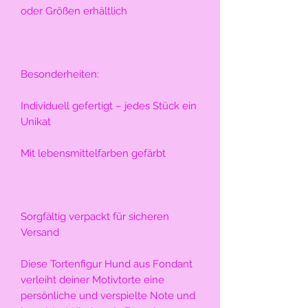
oder Größen erhältlich
Besonderheiten:
Individuell gefertigt – jedes Stück ein 
Unikat
Mit lebensmittelfarben gefärbt
Sorgfältig verpackt für sicheren 
Versand
Diese Tortenfigur Hund aus Fondant 
verleiht deiner Motivtorte eine 
persönliche und verspielte Note und 