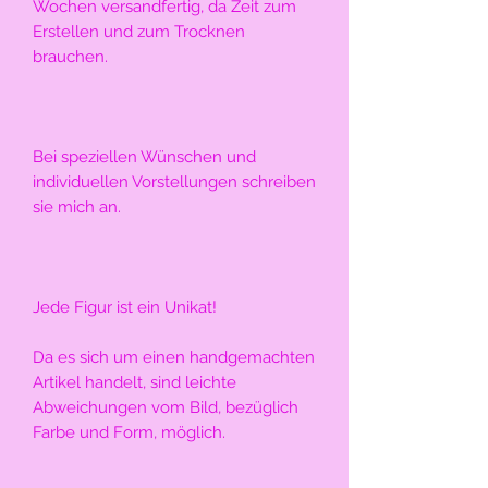
Wochen versandfertig, da Zeit zum 
Erstellen und zum Trocknen 
brauchen.
Bei speziellen Wünschen und 
individuellen Vorstellungen schreiben 
sie mich an.
Jede Figur ist ein Unikat!
Da es sich um einen handgemachten 
Artikel handelt, sind leichte 
Abweichungen vom Bild, bezüglich 
Farbe und Form, möglich.