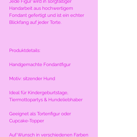
Jede Figur wird in sorgfältiger 
Handarbeit aus hochwertigem 
Fondant gefertigt und ist ein echter 
Blickfang auf jeder Torte.
Produktdetails:
Handgemachte Fondantfigur
Motiv: sitzender Hund
Ideal für Kindergeburtstage, 
Tiermottopartys & Hundeliebhaber
Geeignet als Tortenfigur oder 
Cupcake-Topper
Auf Wunsch in verschiedenen Farben 