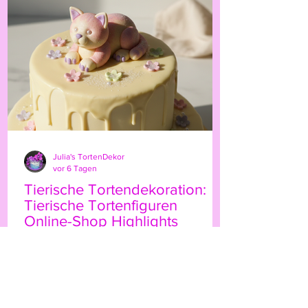
persönliche Note. Ob für Geburtstage,
Hochzeiten oder besondere Anlässe – der
Highland-Kuh-Topper ist ein echter
Hingucker, der Ihre Gäs
Julia's TortenDekor
vor 6 Tagen
Tierische Tortendekoration:
Tierische Tortenfiguren
Online-Shop Highlights
Wenn Sie Ihre Torten mit einem
besonderen Etwas verzieren möchten,
sind tierische Tortenfiguren eine
wunderbare Wahl. Sie bringen Leben,