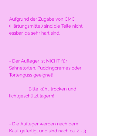
Aufgrund der Zugabe von CMC 
(Härtungsmittel) sind die Teile nicht 
essbar, da sehr hart sind.
- Der Aufleger ist NICHT für 
Sahnetorten, Puddingcremes oder 
Tortenguss geeignet!
                Bitte kühl, trocken und 
lichtgeschützt lagern!
- Die Aufleger werden nach dem 
Kauf gefertigt und sind nach ca. 2 - 3 