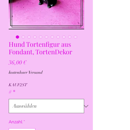
Hund Tortenfigur aus
Fondant, TortenDekor
Preis
36,00 €
kostenloser Versand
KAUF2ST
#
*
Anzahl
*