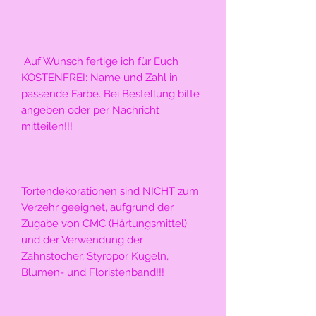
 Auf Wunsch fertige ich für Euch 
KOSTENFREI: Name und Zahl in 
passende Farbe. Bei Bestellung bitte 
angeben oder per Nachricht 
mitteilen!!!
Tortendekorationen sind NICHT zum 
Verzehr geeignet, aufgrund der 
Zugabe von CMC (Härtungsmittel) 
und der Verwendung der 
Zahnstocher, Styropor Kugeln, 
Blumen- und Floristenband!!!