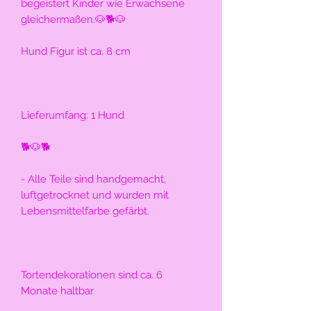
begeistert Kinder wie Erwachsene 
gleichermaßen.🐶🐕🐶
Hund Figur ist ca. 8 cm
Lieferumfang: 1 Hund 
🐕🐶🐕
- Alle Teile sind handgemacht, 
luftgetrocknet und wurden mit 
Lebensmittelfarbe gefärbt. 
Tortendekorationen sind ca. 6 
Monate haltbar