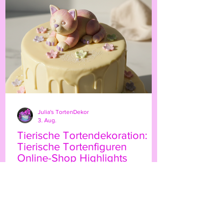
persönliche Note. Ob für Geburtstage,
Hochzeiten oder besondere Anlässe – der
Highland-Kuh-Topper ist ein echter
Hingucker, der Ihre Gäs
Julia's TortenDekor
3. Aug.
Tierische Tortendekoration:
Tierische Tortenfiguren
Online-Shop Highlights
Wenn Sie Ihre Torten mit einem
besonderen Etwas verzieren möchten,
sind tierische Tortenfiguren eine
wunderbare Wahl. Sie bringen Leben,