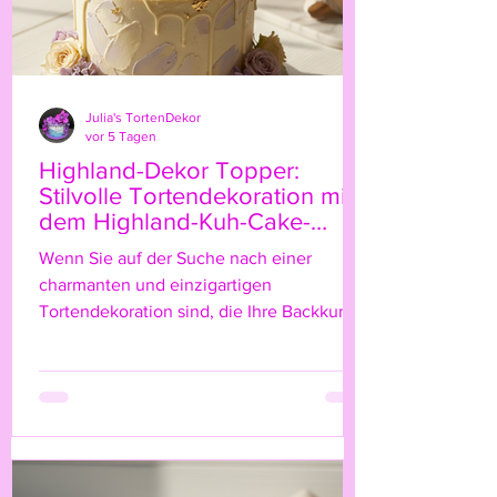
Julia's TortenDekor
vor 5 Tagen
Highland-Dekor Topper:
Stilvolle Tortendekoration mit
dem Highland-Kuh-Cake-
Topper
Wenn Sie auf der Suche nach einer
charmanten und einzigartigen
Tortendekoration sind, die Ihre Backkunst
auf das nächste Level hebt, dann ist der
Highland-Kuh-Cake-Topper genau das
Richtige für Sie! Diese niedliche, rustikale
Figur bringt nicht nur einen Hauch von
Natur und ländlichem Flair auf Ihre Torte,
sondern verleiht ihr auch eine ganz