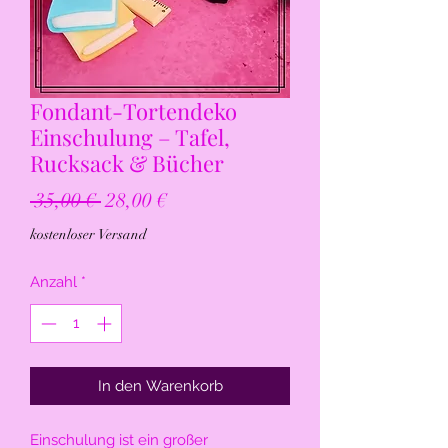
Fondant-Tortendeko
Einschulung – Tafel,
Rucksack & Bücher
Standardpreis
Sale-
 35,00 € 
28,00 €
Preis
kostenloser Versand
Anzahl
*
In den Warenkorb
Einschulung ist ein großer