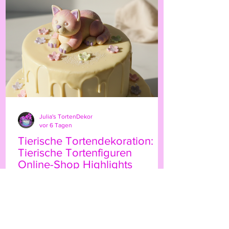
persönliche Note. Ob für Geburtstage,
Hochzeiten oder besondere Anlässe – der
Highland-Kuh-Topper ist ein echter
Hingucker, der Ihre Gäs
Julia's TortenDekor
vor 6 Tagen
Tierische Tortendekoration:
Tierische Tortenfiguren
Online-Shop Highlights
Wenn Sie Ihre Torten mit einem
besonderen Etwas verzieren möchten,
sind tierische Tortenfiguren eine
wunderbare Wahl. Sie bringen Leben,