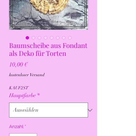
Baumscheibe aus Fondant
als Deko für Torten
Preis
10,00 €
kostenloser Versand
KAUF2ST
Hauptfarbe
*
Anzahl
*