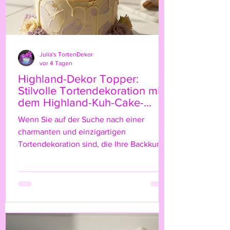
Julia's TortenDekor
vor 4 Tagen
Highland-Dekor Topper:
Stilvolle Tortendekoration mit
dem Highland-Kuh-Cake-
Topper
Wenn Sie auf der Suche nach einer
charmanten und einzigartigen
Tortendekoration sind, die Ihre Backkunst
auf das nächste Level hebt, dann ist der
Highland-Kuh-Cake-Topper genau das
Richtige für Sie! Diese niedliche, rustikale
Figur bringt nicht nur einen Hauch von
Natur und ländlichem Flair auf Ihre Torte,
sondern verleiht ihr auch eine ganz