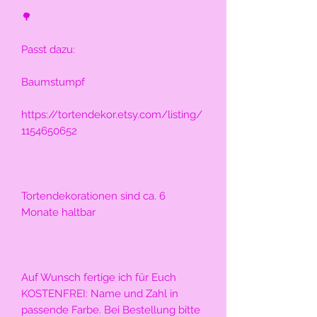
🌳
Passt dazu:
Baumstumpf 
https://tortendekor.etsy.com/listing/
1154650652
Tortendekorationen sind ca. 6 
Monate haltbar
Auf Wunsch fertige ich für Euch 
KOSTENFREI: Name und Zahl in 
passende Farbe. Bei Bestellung bitte 