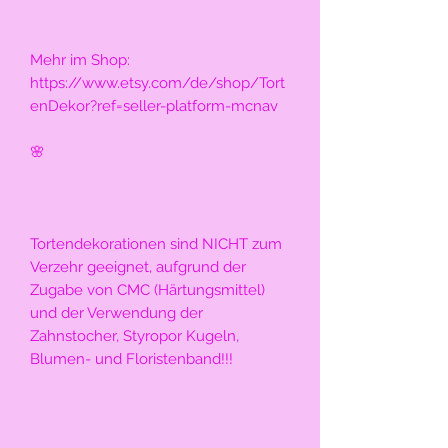
Mehr im Shop: 
https://www.etsy.com/de/shop/Tort
enDekor?ref=seller-platform-mcnav
🌸
Tortendekorationen sind NICHT zum 
Verzehr geeignet, aufgrund der 
Zugabe von CMC (Härtungsmittel) 
und der Verwendung der 
Zahnstocher, Styropor Kugeln, 
Blumen- und Floristenband!!!