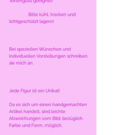
Tortenguss geeignet!
                Bitte kühl, trocken und 
lichtgeschützt lagern!
Bei speziellen Wünschen und 
individuellen Vorstellungen schreiben 
sie mich an.
Jede Figur ist ein Unikat!
Da es sich um einen handgemachten 
Artikel handelt, sind leichte 
Abweichungen vom Bild, bezüglich 
Farbe und Form, möglich.