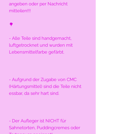
angeben oder per Nachricht 
mitteilen!!!
🌳
- Alle Teile sind handgemacht, 
luftgetrocknet und wurden mit 
Lebensmittelfarbe gefärbt.
- Aufgrund der Zugabe von CMC 
(Härtungsmittel) sind die Teile nicht 
essbar, da sehr hart sind.
- Der Aufleger ist NICHT für 
Sahnetorten, Puddingcremes oder 