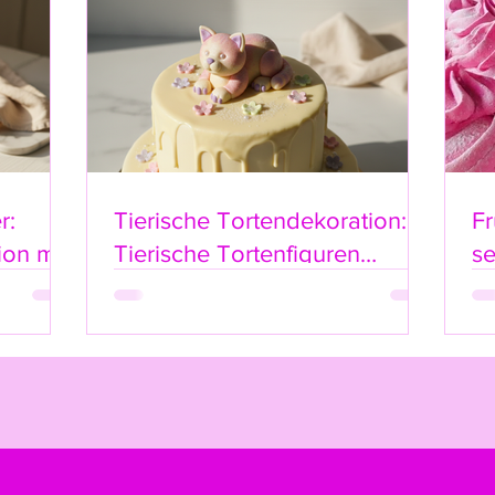
r:
Tierische Tortendekoration:
Fr
ion mit
Tierische Tortenfiguren
s
ke-
Online-Shop Highlights