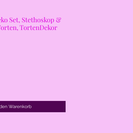
ko Set, Stethoskop &
Torten, TortenDekor
 den Warenkorb