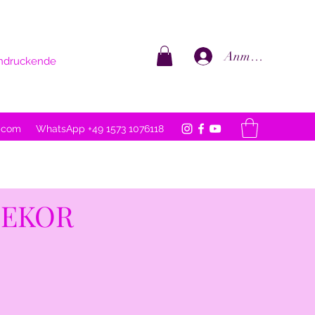
Anmelden
eindruckende
l.com
WhatsApp +49 1573 1076118
DEKOR