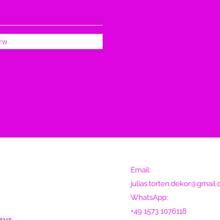
en
Email:
julias.torten.dekor@gmail
WhatsApp:
+49 1573 1076118
ung