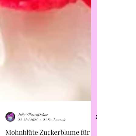
Julia's TortenDekor
24. Mai 2024
2 Min. Lesezeit