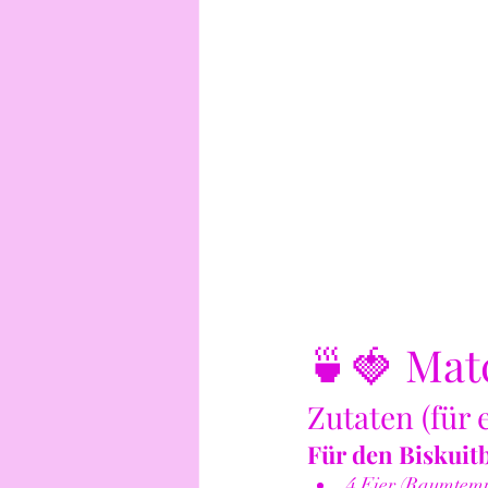
🍵🍓 Mat
Zutaten (für
Für den Biskuit
4 Eier (Raumtem