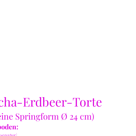
cha-Erdbeer-Torte
 eine Springform Ø 24 cm)
boden:
peratur)