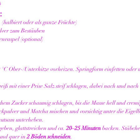
t
:
 (halbiert oder als ganze Früchte)
lver zum Bestäuben
nraspel (optional)
 °C Ober-/Unterhitze vorheizen. Springform einfetten oder 
eiß mit einer Prise Salz steif schlagen, dabei nach und nach
ichem Zucker schaumig schlagen, bis die Masse hell und cremig
ckpulver und Matcha mischen und vorsichtig unter die Eigelb
hutsam unterheben.
geben, glattstreichen und ca. 
20–25 Minuten
 backen. Stäbch
und quer in 
2 Böden schneiden
.