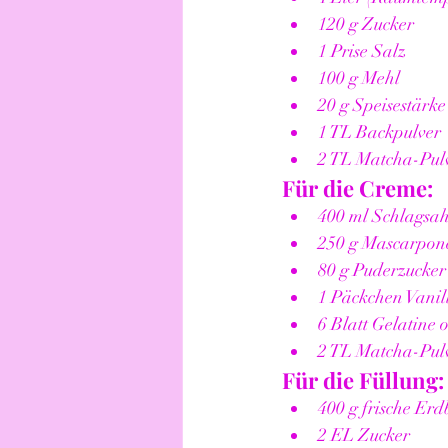
120 g Zucker
1 Prise Salz
100 g Mehl
20 g Speisestärke
1 TL Backpulver
2 TL Matcha-Pulv
Für die Creme:
400 ml Schlagsa
250 g Mascarpone
80 g Puderzucker 
1 Päckchen Vanil
6 Blatt Gelatine 
2 TL Matcha-Pul
Für die Füllung:
400 g frische Erd
2 EL Zucker