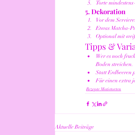
Torte mindestens 
5. Dekoration
Vor dem Serviere
Etwas Matcha-Pul
Optional mit wei
Tipps & Vari
Wer es noch fruc
Boden streichen.
Statt Erdbeeren
Für einen extra 
Rezepte Motivtorten
Aktuelle Beiträge