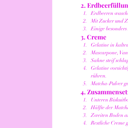
2. Erdbeerfüllu
Erdbeeren wasche
Mit Zucker und Z
Einige besonders
3. Creme
Gelatine in kalt
Mascarpone, Vani
Sahne steif schl
Gelatine vorsicht
rühren.
Matcha-Pulver gu
4. Zusammenset
Unteren Biskuitb
Hälfte der Match
Zweiten Boden au
Restliche Creme 