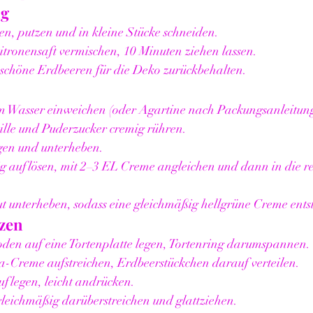
ng
n, putzen und in kleine Stücke schneiden.
itronensaft vermischen, 10 Minuten ziehen lassen.
 schöne Erdbeeren für die Deko zurückbehalten.
em Wasser einweichen (oder Agartine nach Packungsanleitung
lle und Puderzucker cremig rühren.
agen und unterheben.
ig auflösen, mit 2–3 EL Creme angleichen und dann in die re
t unterheben, sodass eine gleichmäßig hellgrüne Creme entst
zen
oden auf eine Tortenplatte legen, Tortenring darumspannen.
a-Creme aufstreichen, Erdbeerstückchen darauf verteilen.
flegen, leicht andrücken.
gleichmäßig darüberstreichen und glattziehen.