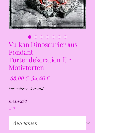
Vulkan Dinosaurier aus
Fondant –
Tortendekoration für
Motivtorten
Standardpreis
Sale-
 68,00 € 
54,40 €
Preis
kostenloser Versand
KAUF2ST
#
*