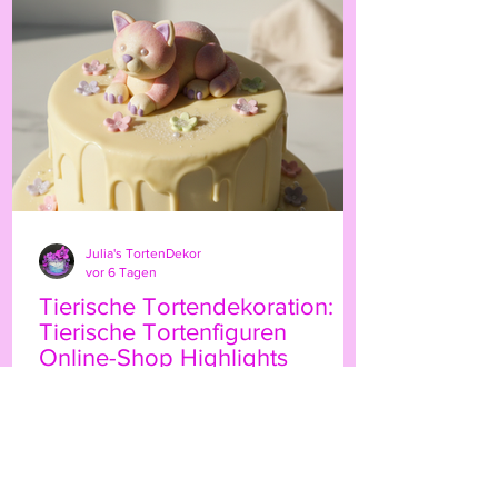
persönliche Note. Ob für Geburtstage,
Hochzeiten oder besondere Anlässe – der
Highland-Kuh-Topper ist ein echter
Hingucker, der Ihre Gäs
Julia's TortenDekor
vor 6 Tagen
Tierische Tortendekoration:
Tierische Tortenfiguren
Online-Shop Highlights
Wenn Sie Ihre Torten mit einem
besonderen Etwas verzieren möchten,
sind tierische Tortenfiguren eine
wunderbare Wahl. Sie bringen Leben,