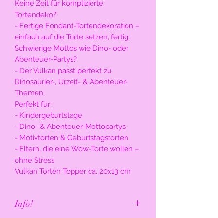
Keine Zeit für komplizierte
Tortendeko?
- Fertige Fondant-Tortendekoration –
einfach auf die Torte setzen, fertig.
Schwierige Mottos wie Dino- oder
Abenteuer-Partys?
- Der Vulkan passt perfekt zu
Dinosaurier-, Urzeit- & Abenteuer-
Themen.
Perfekt für:
- Kindergeburtstage
- Dino- & Abenteuer-Mottopartys
- Motivtorten & Geburtstagstorten
- Eltern, die eine Wow-Torte wollen –
ohne Stress
Vulkan Torten Topper ca. 20x13 cm
Info!