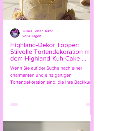
Julia's TortenDekor
vor 4 Tagen
Highland-Dekor Topper:
Stilvolle Tortendekoration mit
dem Highland-Kuh-Cake-
Topper
Wenn Sie auf der Suche nach einer
charmanten und einzigartigen
Tortendekoration sind, die Ihre Backkunst
auf das nächste Level hebt, dann ist der
Highland-Kuh-Cake-Topper genau das
Richtige für Sie! Diese niedliche, rustikale
Figur bringt nicht nur einen Hauch von
Natur und ländlichem Flair auf Ihre Torte,
sondern verleiht ihr auch eine ganz