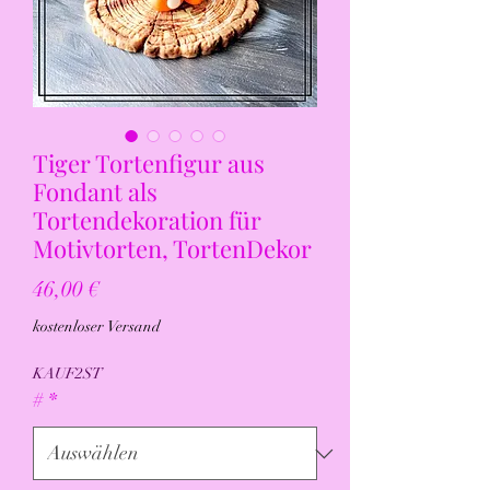
Tiger Tortenfigur aus
Fondant als
Tortendekoration für
Motivtorten, TortenDekor
Preis
46,00 €
kostenloser Versand
KAUF2ST
#
*