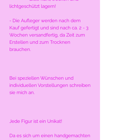
lichtgeschützt lagern!
- Die Aufleger werden nach dem 
Kauf gefertigt und sind nach ca. 2 - 3 
Wochen versandfertig, da Zeit zum 
Erstellen und zum Trocknen 
brauchen.
Bei speziellen Wünschen und 
individuellen Vorstellungen schreiben 
sie mich an.
Jede Figur ist ein Unikat!
Da es sich um einen handgemachten 