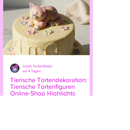
persönliche Note. Ob für Geburtstage,
Hochzeiten oder besondere Anlässe – der
Highland-Kuh-Topper ist ein echter
Hingucker, der Ihre Gäs
Julia's TortenDekor
vor 4 Tagen
Tierische Tortendekoration:
Tierische Tortenfiguren
Online-Shop Highlights
Wenn Sie Ihre Torten mit einem
besonderen Etwas verzieren möchten,
sind tierische Tortenfiguren eine
wunderbare Wahl. Sie bringen Leben,