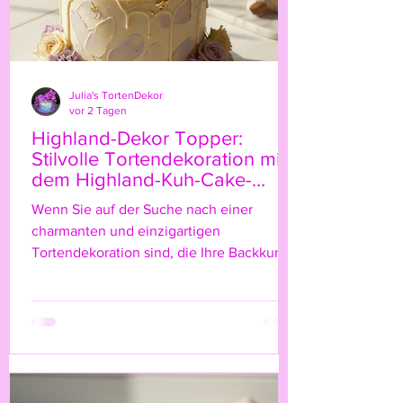
Julia's TortenDekor
vor 2 Tagen
Highland-Dekor Topper:
Stilvolle Tortendekoration mit
dem Highland-Kuh-Cake-
Topper
Wenn Sie auf der Suche nach einer
charmanten und einzigartigen
Tortendekoration sind, die Ihre Backkunst
auf das nächste Level hebt, dann ist der
Highland-Kuh-Cake-Topper genau das
Richtige für Sie! Diese niedliche, rustikale
Figur bringt nicht nur einen Hauch von
Natur und ländlichem Flair auf Ihre Torte,
sondern verleiht ihr auch eine ganz