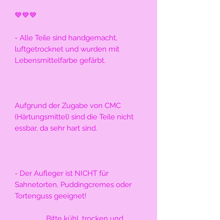
💙💙💙
- Alle Teile sind handgemacht, 
luftgetrocknet und wurden mit 
Lebensmittelfarbe gefärbt. 
Aufgrund der Zugabe von CMC 
(Härtungsmittel) sind die Teile nicht 
essbar, da sehr hart sind.
- Der Aufleger ist NICHT für 
Sahnetorten, Puddingcremes oder 
Tortenguss geeignet!
                Bitte kühl, trocken und 