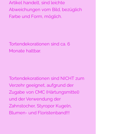
Artikel handelt, sind leichte 
Abweichungen vom Bild, bezüglich 
Farbe und Form, möglich.
Tortendekorationen sind ca. 6 
Monate haltbar.
Tortendekorationen sind NICHT zum 
Verzehr geeignet, aufgrund der 
Zugabe von CMC (Härtungsmittel) 
und der Verwendung der 
Zahnstocher, Styropor Kugeln, 
Blumen- und Floristenband!!!