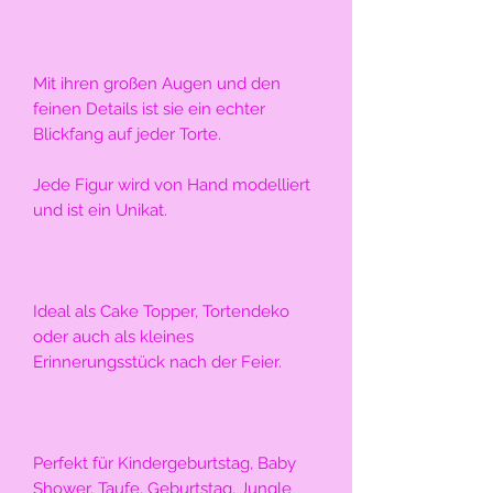
Mit ihren großen Augen und den 
feinen Details ist sie ein echter 
Blickfang auf jeder Torte.
Jede Figur wird von Hand modelliert 
und ist ein Unikat. 
Ideal als Cake Topper, Tortendeko 
oder auch als kleines 
Erinnerungsstück nach der Feier.
Perfekt für Kindergeburtstag, Baby 
Shower, Taufe, Geburtstag, Jungle 