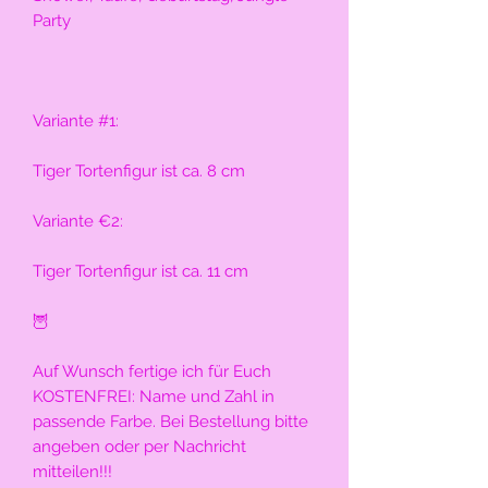
Party
Variante #1:
Tiger Tortenfigur ist ca. 8 cm
Variante €2:
Tiger Tortenfigur ist ca. 11 cm
🦉
Auf Wunsch fertige ich für Euch 
KOSTENFREI: Name und Zahl in 
passende Farbe. Bei Bestellung bitte 
angeben oder per Nachricht 
mitteilen!!!