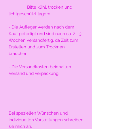
                Bitte kühl, trocken und 
lichtgeschützt lagern!
- Die Aufleger werden nach dem 
Kauf gefertigt und sind nach ca. 2 - 3 
Wochen versandfertig, da Zeit zum 
Erstellen und zum Trocknen 
brauchen.
- Die Versandkosten beinhalten 
Versand und Verpackung!
Bei speziellen Wünschen und 
individuellen Vorstellungen schreiben 
sie mich an.