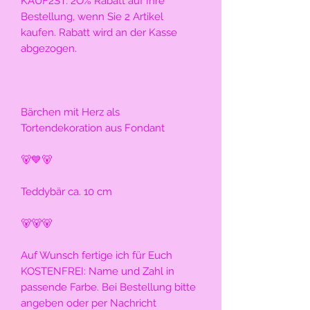
KAUF2ST: 2O% Rabatt auf Ihre 
Bestellung, wenn Sie 2 Artikel 
kaufen. Rabatt wird an der Kasse 
abgezogen.
Bärchen mit Herz als 
Tortendekoration aus Fondant
🐻💙🐻
Teddybär ca. 10 cm
🐻🐻🐻
Auf Wunsch fertige ich für Euch 
KOSTENFREI: Name und Zahl in 
passende Farbe. Bei Bestellung bitte 
angeben oder per Nachricht 