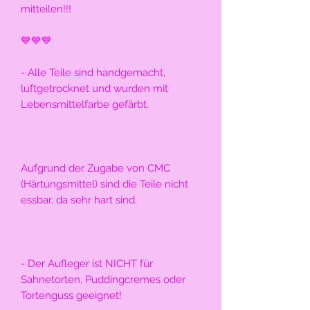
mitteilen!!!
💙💙💙
- Alle Teile sind handgemacht, 
luftgetrocknet und wurden mit 
Lebensmittelfarbe gefärbt. 
Aufgrund der Zugabe von CMC 
(Härtungsmittel) sind die Teile nicht 
essbar, da sehr hart sind.
- Der Aufleger ist NICHT für 
Sahnetorten, Puddingcremes oder 
Tortenguss geeignet!