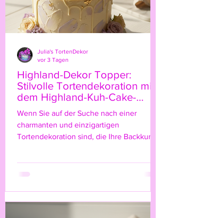
Julia's TortenDekor
vor 3 Tagen
Highland-Dekor Topper:
Stilvolle Tortendekoration mit
dem Highland-Kuh-Cake-
Topper
Wenn Sie auf der Suche nach einer
charmanten und einzigartigen
Tortendekoration sind, die Ihre Backkunst
auf das nächste Level hebt, dann ist der
Highland-Kuh-Cake-Topper genau das
Richtige für Sie! Diese niedliche, rustikale
Figur bringt nicht nur einen Hauch von
Natur und ländlichem Flair auf Ihre Torte,
sondern verleiht ihr auch eine ganz