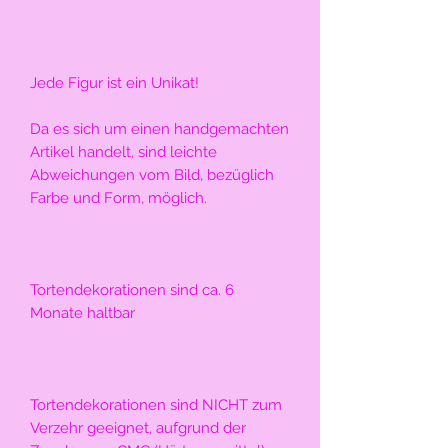
Jede Figur ist ein Unikat!
Da es sich um einen handgemachten 
Artikel handelt, sind leichte 
Abweichungen vom Bild, bezüglich 
Farbe und Form, möglich.
Tortendekorationen sind ca. 6 
Monate haltbar
Tortendekorationen sind NICHT zum 
Verzehr geeignet, aufgrund der 