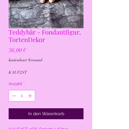
Teddybär - Fondantfigur,
TortenDekor
Preis
36,00 €
kostenloser Versand
KAUF2ST
Anzahl
*
In den Warenkorb