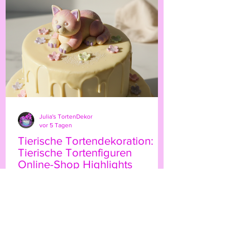
persönliche Note. Ob für Geburtstage,
Hochzeiten oder besondere Anlässe – der
Highland-Kuh-Topper ist ein echter
Hingucker, der Ihre Gäs
Julia's TortenDekor
vor 5 Tagen
Tierische Tortendekoration:
Tierische Tortenfiguren
Online-Shop Highlights
Wenn Sie Ihre Torten mit einem
besonderen Etwas verzieren möchten,
sind tierische Tortenfiguren eine
wunderbare Wahl. Sie bringen Leben,