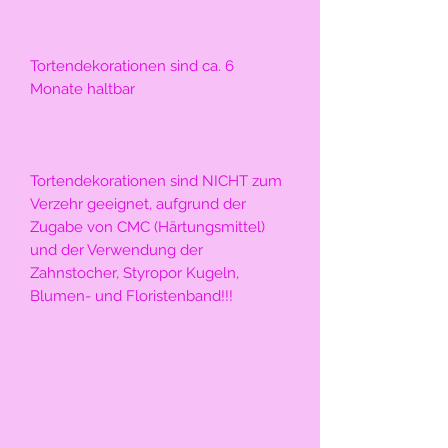
Tortendekorationen sind ca. 6 
Monate haltbar
Tortendekorationen sind NICHT zum 
Verzehr geeignet, aufgrund der 
Zugabe von CMC (Härtungsmittel) 
und der Verwendung der 
Zahnstocher, Styropor Kugeln, 
Blumen- und Floristenband!!!