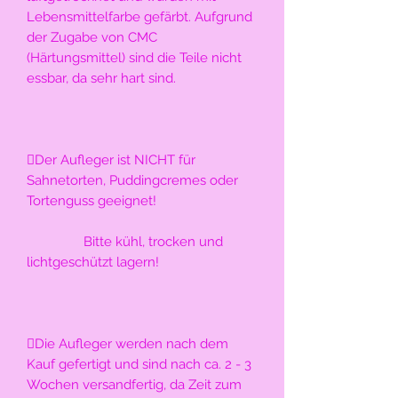
Lebensmittelfarbe gefärbt. Aufgrund 
der Zugabe von CMC 
(Härtungsmittel) sind die Teile nicht 
essbar, da sehr hart sind.
Der Aufleger ist NICHT für 
Sahnetorten, Puddingcremes oder 
Tortenguss geeignet!
                Bitte kühl, trocken und 
lichtgeschützt lagern!
Die Aufleger werden nach dem 
Kauf gefertigt und sind nach ca. 2 - 3 
Wochen versandfertig, da Zeit zum 