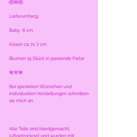
🎂🌺🎂
Lieferumfang:
Baby  6 cm
Kissen ca 7x 7 cm
Blumen 15 Stück in passende Farbe
🌺🌸🌺
Bei speziellen Wünschen und 
individuellen Vorstellungen schreiben 
sie mich an.
Alle Teile sind handgemacht, 
luftgetrocknet und wurden mit 