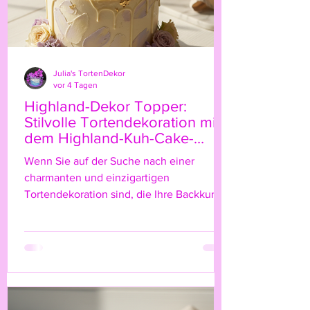
Julia's TortenDekor
vor 4 Tagen
Highland-Dekor Topper:
Stilvolle Tortendekoration mit
dem Highland-Kuh-Cake-
Topper
Wenn Sie auf der Suche nach einer
charmanten und einzigartigen
Tortendekoration sind, die Ihre Backkunst
auf das nächste Level hebt, dann ist der
Highland-Kuh-Cake-Topper genau das
Richtige für Sie! Diese niedliche, rustikale
Figur bringt nicht nur einen Hauch von
Natur und ländlichem Flair auf Ihre Torte,
sondern verleiht ihr auch eine ganz