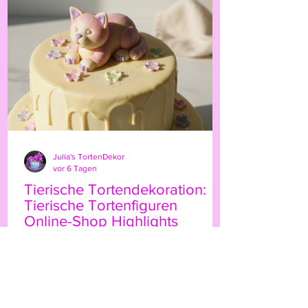
persönliche Note. Ob für Geburtstage,
Hochzeiten oder besondere Anlässe – der
Highland-Kuh-Topper ist ein echter
Hingucker, der Ihre Gäs
Julia's TortenDekor
vor 6 Tagen
Tierische Tortendekoration:
Tierische Tortenfiguren
Online-Shop Highlights
Wenn Sie Ihre Torten mit einem
besonderen Etwas verzieren möchten,
sind tierische Tortenfiguren eine
wunderbare Wahl. Sie bringen Leben,