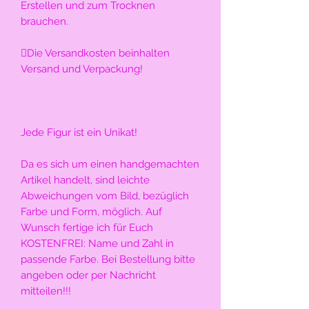
Erstellen und zum Trocknen 
brauchen.
Die Versandkosten beinhalten 
Versand und Verpackung!
Jede Figur ist ein Unikat!
Da es sich um einen handgemachten 
Artikel handelt, sind leichte 
Abweichungen vom Bild, bezüglich 
Farbe und Form, möglich. Auf 
Wunsch fertige ich für Euch 
KOSTENFREI: Name und Zahl in 
passende Farbe. Bei Bestellung bitte 
angeben oder per Nachricht 
mitteilen!!!