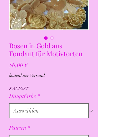
Rosen in Gold aus
Fondant für Motivtorten
Preis
56,00 €
kostenloser Versand
KAUF2ST
Hauptfarbe
*
Pattern
*