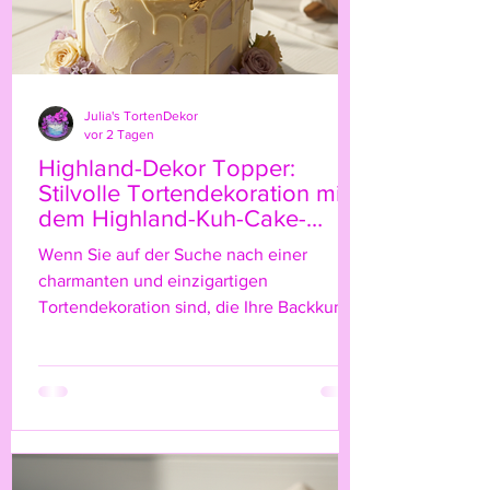
Julia's TortenDekor
vor 2 Tagen
Highland-Dekor Topper:
Stilvolle Tortendekoration mit
dem Highland-Kuh-Cake-
Topper
Wenn Sie auf der Suche nach einer
charmanten und einzigartigen
Tortendekoration sind, die Ihre Backkunst
auf das nächste Level hebt, dann ist der
Highland-Kuh-Cake-Topper genau das
Richtige für Sie! Diese niedliche, rustikale
Figur bringt nicht nur einen Hauch von
Natur und ländlichem Flair auf Ihre Torte,
sondern verleiht ihr auch eine ganz