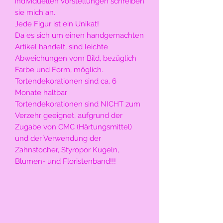
individuellen Vorstellungen schreiben
sie mich an.
Jede Figur ist ein Unikat!
Da es sich um einen handgemachten
Artikel handelt, sind leichte
Abweichungen vom Bild, bezüglich
Farbe und Form, möglich.
Tortendekorationen sind ca. 6
Monate haltbar
Tortendekorationen sind NICHT zum
Verzehr geeignet, aufgrund der
Zugabe von CMC (Härtungsmittel)
und der Verwendung der
Zahnstocher, Styropor Kugeln,
Blumen- und Floristenband!!!