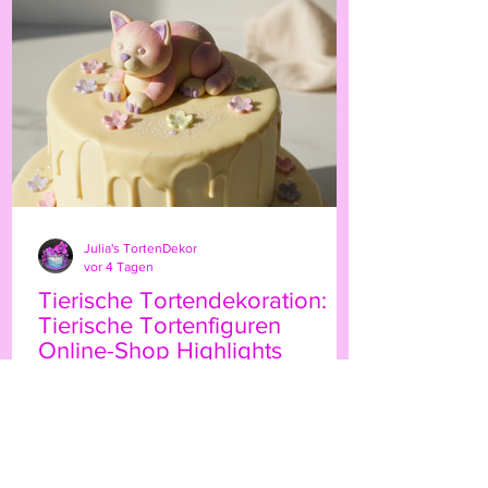
persönliche Note. Ob für Geburtstage,
Hochzeiten oder besondere Anlässe – der
Highland-Kuh-Topper ist ein echter
Hingucker, der Ihre Gäs
Julia's TortenDekor
vor 4 Tagen
Tierische Tortendekoration:
Tierische Tortenfiguren
Online-Shop Highlights
Wenn Sie Ihre Torten mit einem
besonderen Etwas verzieren möchten,
sind tierische Tortenfiguren eine
wunderbare Wahl. Sie bringen Leben,