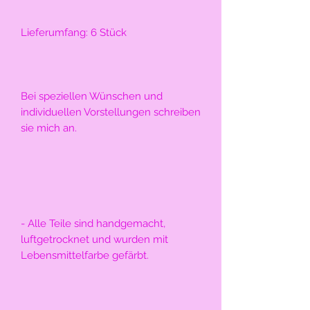
Lieferumfang: 6 Stück
Bei speziellen Wünschen und 
individuellen Vorstellungen schreiben 
sie mich an.
- Alle Teile sind handgemacht, 
luftgetrocknet und wurden mit 
Lebensmittelfarbe gefärbt.