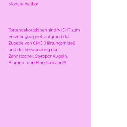
Monate haltbar
Tortendekorationen sind NICHT zum 
Verzehr geeignet, aufgrund der 
Zugabe von CMC (Härtungsmittel) 
und der Verwendung der 
Zahnstocher, Styropor Kugeln, 
Blumen- und Floristenband!!!