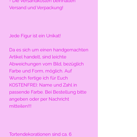
- Die Versandkosten beinhalten 
Versand und Verpackung!
Jede Figur ist ein Unikat!
Da es sich um einen handgemachten 
Artikel handelt, sind leichte 
Abweichungen vom Bild, bezüglich 
Farbe und Form, möglich. Auf 
Wunsch fertige ich für Euch 
KOSTENFREI: Name und Zahl in 
passende Farbe. Bei Bestellung bitte 
angeben oder per Nachricht 
mitteilen!!!
Tortendekorationen sind ca. 6 