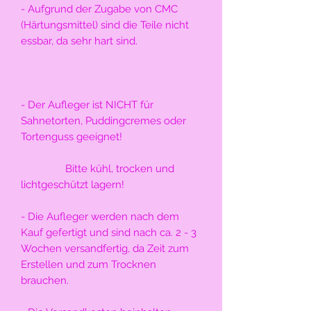
- Aufgrund der Zugabe von CMC 
(Härtungsmittel) sind die Teile nicht 
essbar, da sehr hart sind.
- Der Aufleger ist NICHT für 
Sahnetorten, Puddingcremes oder 
Tortenguss geeignet!
                Bitte kühl, trocken und 
lichtgeschützt lagern!
- Die Aufleger werden nach dem 
Kauf gefertigt und sind nach ca. 2 - 3 
Wochen versandfertig, da Zeit zum 
Erstellen und zum Trocknen 
brauchen.