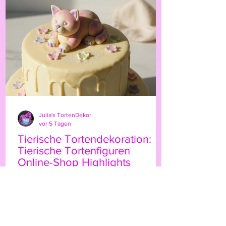
persönliche Note. Ob für Geburtstage,
Hochzeiten oder besondere Anlässe – der
Highland-Kuh-Topper ist ein echter
Hingucker, der Ihre Gäs
Julia's TortenDekor
vor 5 Tagen
Tierische Tortendekoration:
Tierische Tortenfiguren
Online-Shop Highlights
Wenn Sie Ihre Torten mit einem
besonderen Etwas verzieren möchten,
sind tierische Tortenfiguren eine
wunderbare Wahl. Sie bringen Leben,