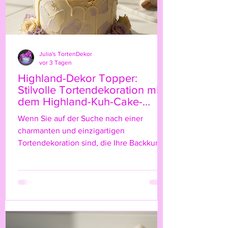
Julia's TortenDekor
vor 3 Tagen
Highland-Dekor Topper:
Stilvolle Tortendekoration mit
dem Highland-Kuh-Cake-
Topper
Wenn Sie auf der Suche nach einer
charmanten und einzigartigen
Tortendekoration sind, die Ihre Backkunst
auf das nächste Level hebt, dann ist der
Highland-Kuh-Cake-Topper genau das
Richtige für Sie! Diese niedliche, rustikale
Figur bringt nicht nur einen Hauch von
Natur und ländlichem Flair auf Ihre Torte,
sondern verleiht ihr auch eine ganz