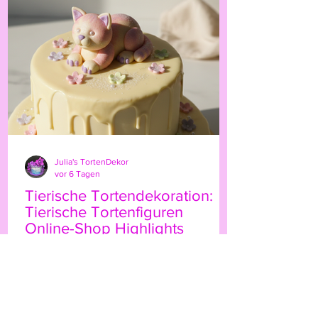
persönliche Note. Ob für Geburtstage,
Hochzeiten oder besondere Anlässe – der
Highland-Kuh-Topper ist ein echter
Hingucker, der Ihre Gäs
Julia's TortenDekor
vor 6 Tagen
Tierische Tortendekoration:
Tierische Tortenfiguren
Online-Shop Highlights
Wenn Sie Ihre Torten mit einem
besonderen Etwas verzieren möchten,
sind tierische Tortenfiguren eine
wunderbare Wahl. Sie bringen Leben,