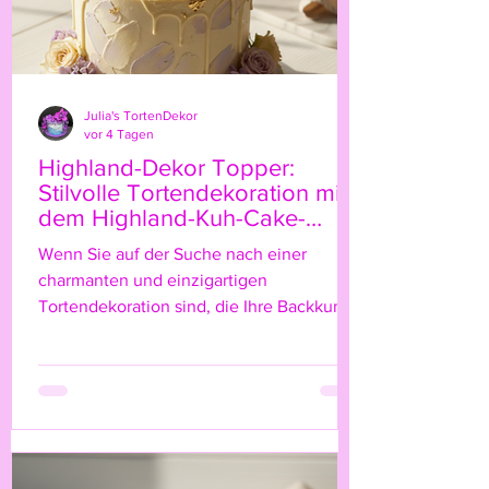
Julia's TortenDekor
vor 4 Tagen
Highland-Dekor Topper:
Stilvolle Tortendekoration mit
dem Highland-Kuh-Cake-
Topper
Wenn Sie auf der Suche nach einer
charmanten und einzigartigen
Tortendekoration sind, die Ihre Backkunst
auf das nächste Level hebt, dann ist der
Highland-Kuh-Cake-Topper genau das
Richtige für Sie! Diese niedliche, rustikale
Figur bringt nicht nur einen Hauch von
Natur und ländlichem Flair auf Ihre Torte,
sondern verleiht ihr auch eine ganz