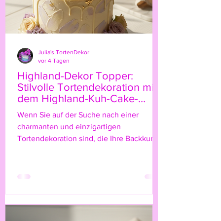
Julia's TortenDekor
vor 4 Tagen
Highland-Dekor Topper:
Stilvolle Tortendekoration mit
dem Highland-Kuh-Cake-
Topper
Wenn Sie auf der Suche nach einer
charmanten und einzigartigen
Tortendekoration sind, die Ihre Backkunst
auf das nächste Level hebt, dann ist der
Highland-Kuh-Cake-Topper genau das
Richtige für Sie! Diese niedliche, rustikale
Figur bringt nicht nur einen Hauch von
Natur und ländlichem Flair auf Ihre Torte,
sondern verleiht ihr auch eine ganz