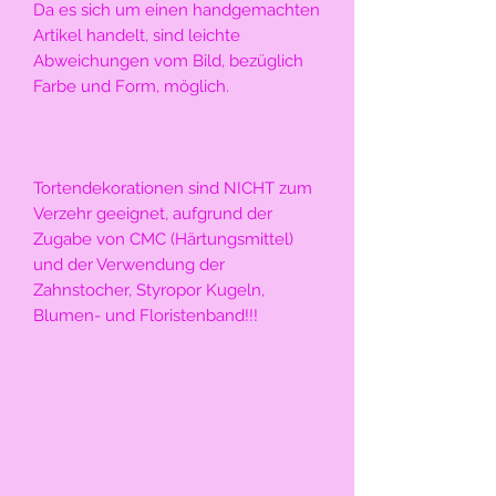
Da es sich um einen handgemachten 
Artikel handelt, sind leichte 
Abweichungen vom Bild, bezüglich 
Farbe und Form, möglich.
Tortendekorationen sind NICHT zum 
Verzehr geeignet, aufgrund der 
Zugabe von CMC (Härtungsmittel) 
und der Verwendung der 
Zahnstocher, Styropor Kugeln, 
Blumen- und Floristenband!!!