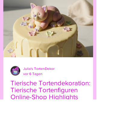
persönliche Note. Ob für Geburtstage,
Hochzeiten oder besondere Anlässe – der
Highland-Kuh-Topper ist ein echter
Hingucker, der Ihre Gäs
Julia's TortenDekor
vor 6 Tagen
Tierische Tortendekoration:
Tierische Tortenfiguren
Online-Shop Highlights
Wenn Sie Ihre Torten mit einem
besonderen Etwas verzieren möchten,
sind tierische Tortenfiguren eine
wunderbare Wahl. Sie bringen Leben,