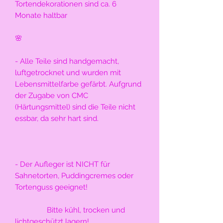
Tortendekorationen sind ca. 6 
Monate haltbar
🌸
- Alle Teile sind handgemacht, 
luftgetrocknet und wurden mit 
Lebensmittelfarbe gefärbt. Aufgrund 
der Zugabe von CMC 
(Härtungsmittel) sind die Teile nicht 
essbar, da sehr hart sind.
- Der Aufleger ist NICHT für 
Sahnetorten, Puddingcremes oder 
Tortenguss geeignet!
                Bitte kühl, trocken und 
lichtgeschützt lagern!