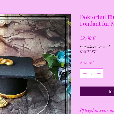
Doktorhut fü
Fondant für 
Preis
22,00 €
kostenloser Versand
KAUF2ST
Anzahl
*
In
Pfl