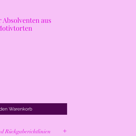
r Absolventen aus
Motivtorten
 den Warenkorb
egehinweise und Rückgaberichtlinien