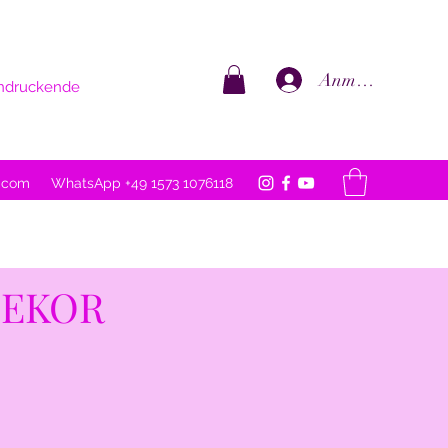
Anmelden
eindruckende
l.com
WhatsApp +49 1573 1076118
DEKOR