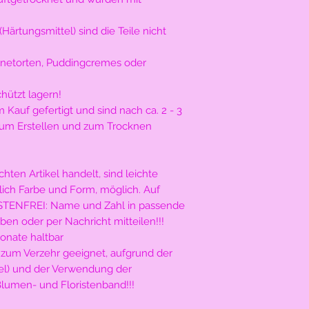
Vor Feuchtigkeit un
Diese Zutaten befin
Nur zu Dekoratio
Glukosesirup, Wasse
rtungsmittel) sind die Teile nicht
Verdickungsmittel :
Feuchthaltemittel:
ahnetorten, Puddingcremes oder
Lebensmittelfarben
chützt lagern!
Bei sämtlichen Fra
Kauf gefertigt und sind nach ca. 2 - 3
Kontakt auf.
zum Erstellen und zum Trocknen
Julia’s TortenDekor
ten Artikel handelt, sind leichte
Julia Geiger
ich Farbe und Form, möglich. Auf
OSTENFREI: Name und Zahl in passende
Dürerstr. 15
ben oder per Nachricht mitteilen!!!
onate haltbar
34225 Baunatal
zum Verzehr geeignet, aufgrund der
el) und der Verwendung der
Email: julias.torte
Blumen- und Floristenband!!!
Tel.: +049 01573107