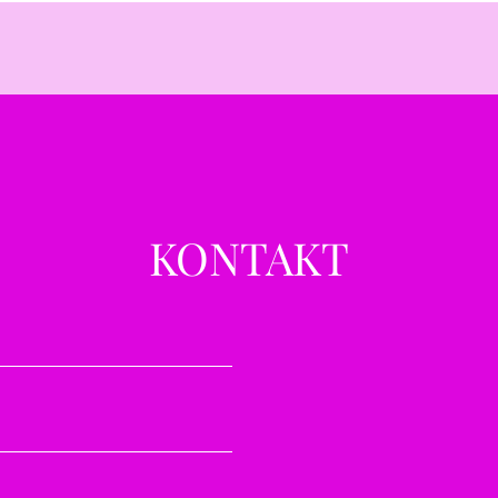
Zustand ist,
sich die Ware mögli
befindet,
alle Zubehörteile e
KONTAKT
Beschädigte, benut
können nur teilweis
werden.
3. Ausschlüsse vo
Folgende Artikel 
ausgeschlossen: