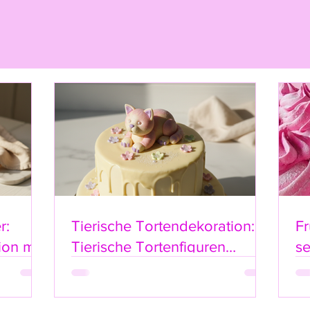
WhatsApp
Rückgaberichtlinie
1. Rückgabefrist
Sie können Artikel
Erhalt der Ware an
Die Frist beginnt a
von Ihnen benannter
genommen haben.
r:
Tierische Tortendekoration:
Fr
2. Voraussetzunge
ion mit
Tierische Tortenfiguren
s
ke-
Online-Shop Highlights
Eine Rückgabe ist 
der Artikel unbenu