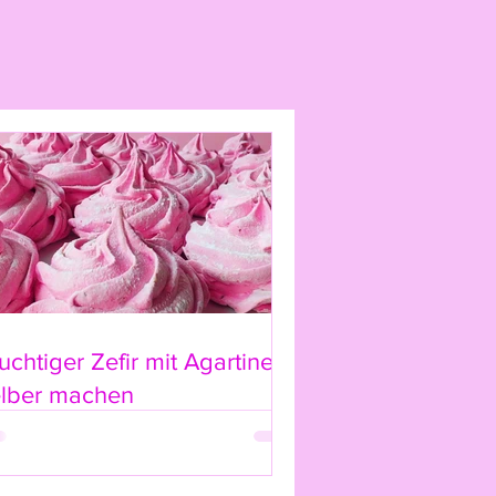
n
 innerhalb von 14 Tagen nach
 uns zurücksenden.
n dem Tag, an dem Sie oder ein
 Dritter die Ware in Besitz
uchtiger Zefir mit Agartine
n für Rückgaben
elber machen
möglich, wenn:
tzt und in einwandfreiem