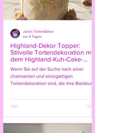
Julia's TortenDekor
vor 4 Tagen
Highland-Dekor Topper:
Stilvolle Tortendekoration mit
dem Highland-Kuh-Cake-
Topper
Wenn Sie auf der Suche nach einer
charmanten und einzigartigen
Tortendekoration sind, die Ihre Backkunst
auf das nächste Level hebt, dann ist der
Highland-Kuh-Cake-Topper genau das
Richtige für Sie! Diese niedliche, rustikale
Figur bringt nicht nur einen Hauch von
Natur und ländlichem Flair auf Ihre Torte,
sondern verleiht ihr auch eine ganz