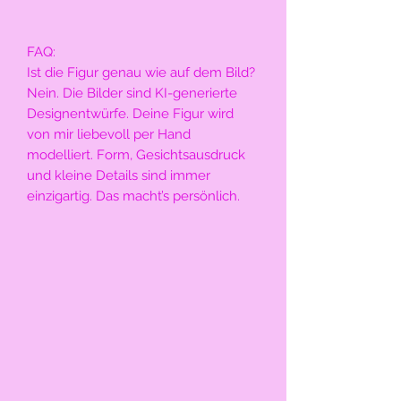
FAQ:
Ist die Figur genau wie auf dem Bild?
Nein. Die Bilder sind KI-generierte
Designentwürfe. Deine Figur wird
von mir liebevoll per Hand
modelliert. Form, Gesichtsausdruck
und kleine Details sind immer
einzigartig. Das macht’s persönlich.