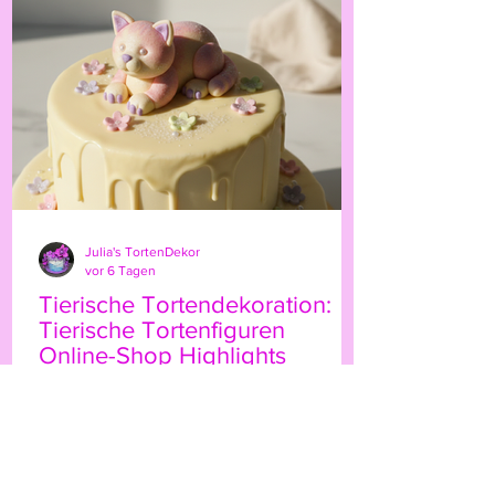
persönliche Note. Ob für Geburtstage,
Hochzeiten oder besondere Anlässe – der
Highland-Kuh-Topper ist ein echter
Hingucker, der Ihre Gäs
Julia's TortenDekor
vor 6 Tagen
Tierische Tortendekoration:
Tierische Tortenfiguren
Online-Shop Highlights
Wenn Sie Ihre Torten mit einem
besonderen Etwas verzieren möchten,
sind tierische Tortenfiguren eine
wunderbare Wahl. Sie bringen Leben,