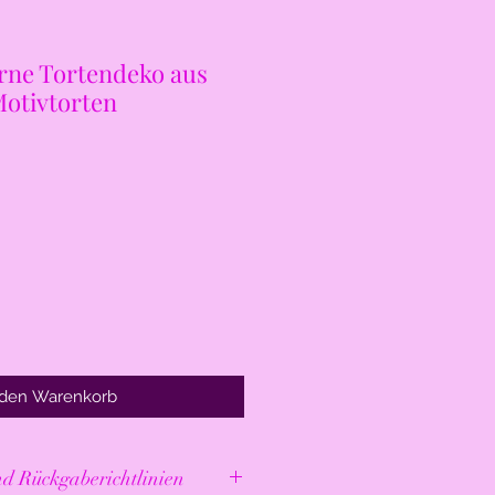
erne Tortendeko aus
Motivtorten
 den Warenkorb
egehinweise und Rückgaberichtlinien