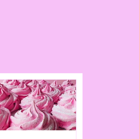
n.dekor@gmail.com
6118
n
 innerhalb von 14 Tagen nach
 uns zurücksenden.
n dem Tag, an dem Sie oder ein
 Dritter die Ware in Besitz
n für Rückgaben
möglich, wenn:
tzt und in einwandfreiem