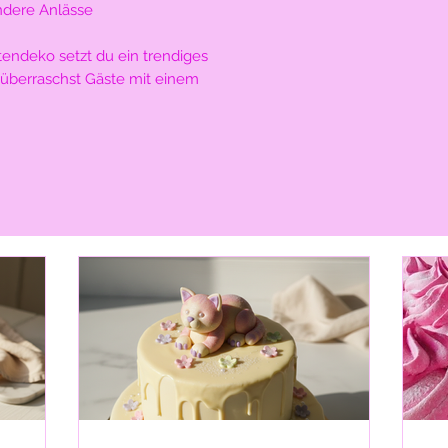
ndere Anlässe
Julia’s TortenDekor
Julia Geiger
rtendeko setzt du ein trendiges
Dürerstr. 15
 überraschst Gäste mit einem
34225 Baunatal
Email: julias.torte
Tel.: +049 01573107
WhatsApp
Rückgaberichtlinie
1. Rückgabefrist
Sie können Artikel
Erhalt der Ware an
Die Frist beginnt a
von Ihnen benannter
genommen haben.
2. Voraussetzunge
Eine Rückgabe ist 
der Artikel unbenu
Zustand ist,