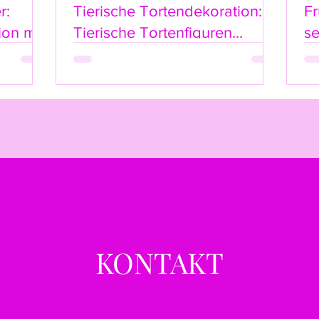
r:
Tierische Tortendekoration:
Fr
sich die Ware mögli
ion mit
Tierische Tortenfiguren
s
befindet,
ke-
Online-Shop Highlights
alle Zubehörteile e
Beschädigte, benut
können nur teilweis
werden.
3. Ausschlüsse vo
Folgende Artikel 
ausgeschlossen:
Geöffnete Hygienep
Sicherheitssiegel, 
KONTAKT
Personalisierte oder
Produkte