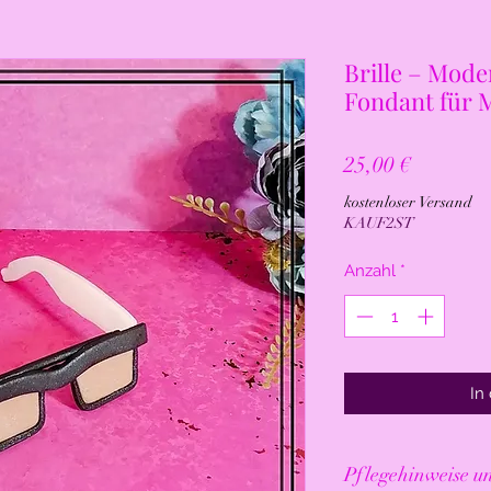
Brille – Mod
Fondant für 
Preis
25,00 €
kostenloser Versand
KAUF2ST
Anzahl
*
In
Pfl