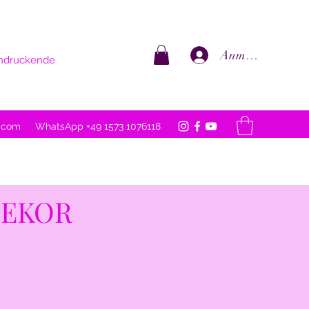
Anmelden
eindruckende
l.com
WhatsApp +49 1573 1076118
DEKOR