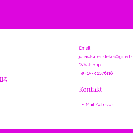
Verpacken Sie die 
diese an folgende 
[Rücksendeadresse
Email:
Bewahren Sie den V
julias.torten.dekor@gmail
bis die Rückerstatt
WhatsApp:
+49 1573 1076118
ung
6. Rückerstattung
Nach Eingang und 
Kontakt
erstatten wir den K
Tagen über die ur
Versandkosten der
erstattet, wenn die
geliefert wurde.
7. Umtausch
Ein direkter Umtaus