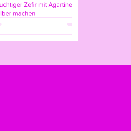
uchtiger Zefir mit Agartine
chst in der Originalverpackung
elber machen
nthalten sind.
zte oder verschmutzte Artikel
e oder gar nicht erstattet
m Rückgaberecht
sind vom Rückgaberecht
rodukte oder Artikel mit
das entfernt wurde
 individuell angefertigte