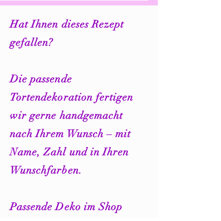
Hat Ihnen dieses Rezept
gefallen?
Ostern: Mehr als nur
Die süßesten Fond
Schokohasen? Die
Ideen für Ostern: S
Die passende
faszinierende
wird deine Torte z
Tortendekoration fertigen
Geschichte hinter dem
Nest-Highlight
Fest
wir gerne handgemacht
nach Ihrem Wunsch – mit
Name, Zahl und in Ihren
Wunschfarben.
Passende Deko im Shop