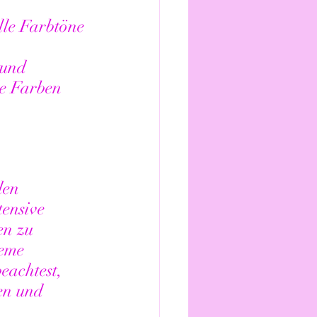
lle Farbtöne 
 und 
de Farben 
den 
ensive 
en zu 
eme 
eachtest, 
en und 