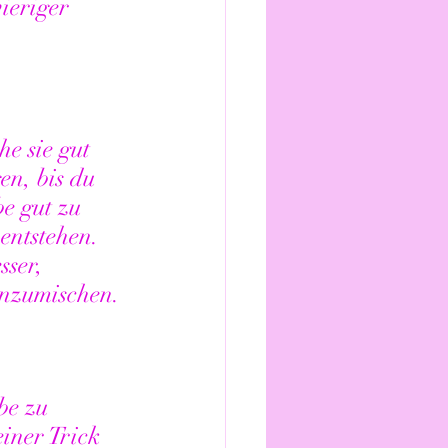
ieriger 
e sie gut 
n, bis du 
e gut zu 
entstehen. 
sser, 
inzumischen.
be zu 
iner Trick 