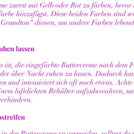
eme zuerst mit Gelb oder Rot zu färben, bevor 
rbe hinzufügst. Diese beiden Farben sind seh
„Grundton“ dienen, um andere Farben lebend
uhen lassen
p ist, die eingefärbte Buttercreme nach dem F
der über Nacht ruhen zu lassen. Dadurch kan
en und intensiviert sich oft noch etwas. Achte
inem luftdichten Behälter aufzubewahren, um
verhindern.
streifen
in der Buttercreme zu vermeiden, solltest du 