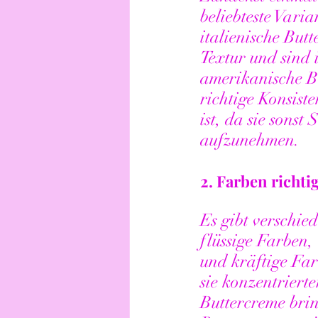
beliebteste Vari
italienische But
Textur und sind 
amerikanische Bu
richtige Konsist
ist, da sie sons
aufzunehmen.
2. 
Farben richti
Es gibt verschie
flüssige Farben,
und kräftige Far
sie konzentrierte
Buttercreme brin