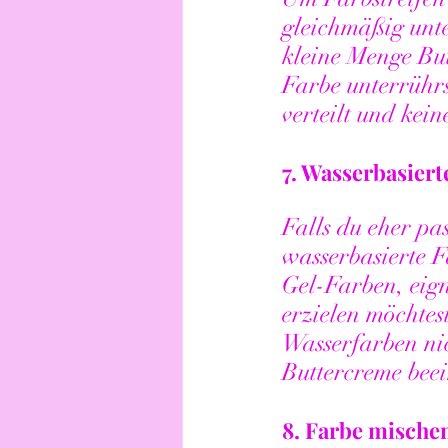
gleichmäßig unte
kleine Menge But
Farbe unterrührst
verteilt und kei
7. 
Wasserbasierte
Falls du eher pa
wasserbasierte F
Gel-Farben, eign
erzielen möchtes
Wasserfarben nic
Buttercreme bee
8. 
Farbe mischen