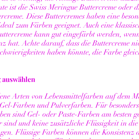
ante ist die Swiss Meringue Buttercreme oder d
tercreme. Diese Buttercremes haben eine besond
ideal zum Färben geeignet. Auch eine klassisc
ttercreme kann gut eingefärbt werden, wenn 
enz hat. Achte darauf, dass die Buttercreme ni
t Schwierigkeiten haben könnte, die Farbe glei
g auswählen
dene Arten von Lebensmittelfarben auf dem M
 Gel-Farben und Pulverfarben. Für besonders 
ben sind Gel- oder Paste-Farben am besten ge
r sind und keine zusätzliche Flüssigkeit in die
gen. Flüssige Farben können die Konsistenz d