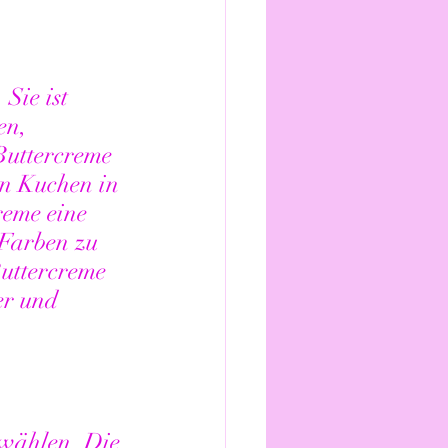
Sie ist 
en, 
Buttercreme 
en Kuchen in 
reme eine 
 Farben zu 
Buttercreme 
er und 
uwählen. Die 