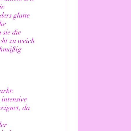
ie 
ers glatte 
he 
sie die 
cht zu weich 
chmäßig 
arkt: 
intensive 
eignet, da 
 
er 