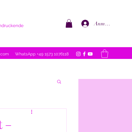
Anmelden
eindruckende
l.com
WhatsApp +49 1573 1076118
t –