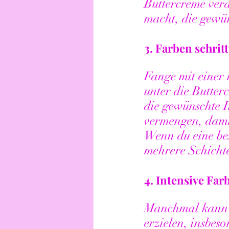
Buttercreme verä
macht, die gewün
3. 
Farben schrit
Fange mit einer 
unter die Butter
die gewünschte In
vermengen, damit
Wenn du eine beso
mehrere Schichte
4. 
Intensive Far
Manchmal kann es
erzielen, insbes