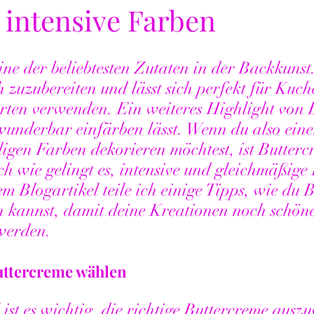
 intensive Farben
ine der beliebtesten Zutaten in der Backkunst. 
ch zuzubereiten und lässt sich perfekt für Kuch
rten verwenden. Ein weiteres Highlight von 
ch wunderbar einfärben lässt. Wenn du also ein
digen Farben dekorieren möchtest, ist Butterc
h wie gelingt es, intensive und gleichmäßige
em Blogartikel teile ich einige Tipps, wie du 
n kannst, damit deine Kreationen noch schön
 werden.
Buttercreme wählen
ist es wichtig, die richtige Buttercreme ausz