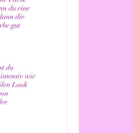
nn du eine 
dann die 
rbe gut 
st du 
intensiv wie 
ilen Look 
von 
der 