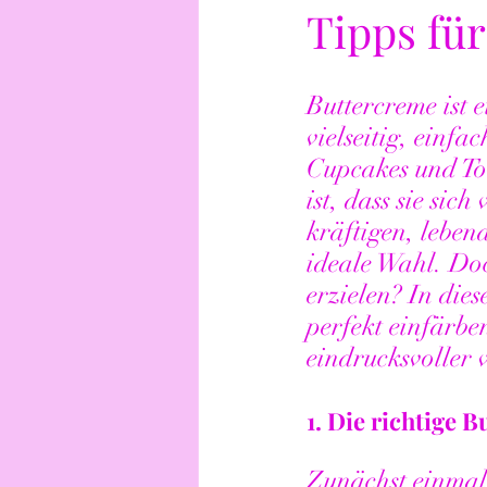
Tipps für
Buttercreme ist e
vielseitig, einfa
Cupcakes und To
ist, dass sie si
kräftigen, leben
ideale Wahl. Doc
erzielen? In dies
perfekt einfärbe
eindrucksvoller
1. 
Die richtige 
Zunächst einmal 