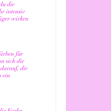
du die 
r intensiv 
iger wirken 
ärben für 
n sich die 
 darauf, die 
 ein 
die Farbe 